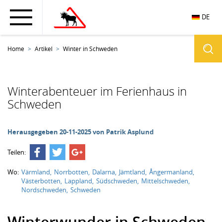
DE
Home
Artikel
Winter in Schweden
Winterabenteuer im Ferienhaus in
Schweden
Herausgegeben 20-11-2025 von
Patrik Asplund
Teilen:
Wo:
Värmland
Norrbotten
Dalarna
Jämtland
Ångermanland
Västerbotten
Lappland
Südschweden
Mittelschweden
Nordschweden
Schweden
Winterwunder in Schweden