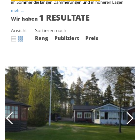
im Sommer die langen Dämmerungen und in höheren Lagen
sogar die Mitternachtssonne Ihren Ferienhausabend gefühlt
mehr...
endlos machen.
1 RESULTATE
Wir haben
Ansicht:
Sortieren nach:
Rang
Publiziert
Preis