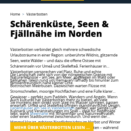
Home
Västerbotten
Schärenküste, Seen &
Fjällnähe im Norden
Västerbotten verbindet gleich mehrere schwedische
Urlaubsträume in einer Region: unberührte Wildnis, glitzernde
Seen, weite Wälder – und dazu die offene Ostsee mit
Schäreninseln vor Umeå und Skellefteå. Ferienhäuser in
Västerbotten versprechen viel Platz, Ruhe und echte
Die Landschaft zieht sich von der norwegischen Grenze mit
Naturerlebnisse – am See, am Meer, abgelegen im Wald oder
fjällnahen Tälern rund um Hemavan/Tärnaby bis hinunter zum
familienfreundlich nahe kleiner Orte.
Bottnischen Meerbusen. Dazwischen warten Flüsse mit
Stromschnellen, moorige Hochflächen und eine Fülle klarer
Gewässer – perfekt zum Paddeln, Wandern und Angeln. Wenn
Auch kulturell hat Västerbotten mehr zu bieten, als viele
Sie morgens gern direkt vom Steg ins Wasser springen, passen
erwarten: Umeå und Skellefteå bringen skandinavisches Design,
Ferienhäuser am See in Västerbotten
perfekt; wer salzige Luft
Kulinarik und Veranstaltungen ins Spiel – ideal für Regentage
liebt, wählt
Meernähe
mit Schärenflair und Naturreservaten.
oder einen Stadtbummel zwischendurch. Und wenn der
Himmel klar ist, gehören Nordlichtnächte im Herbst und Winter
MEHR ÜBER VÄSTERBOTTEN LESEN …
zu den großen, unvergesslichen Urlaubsmomenten – während