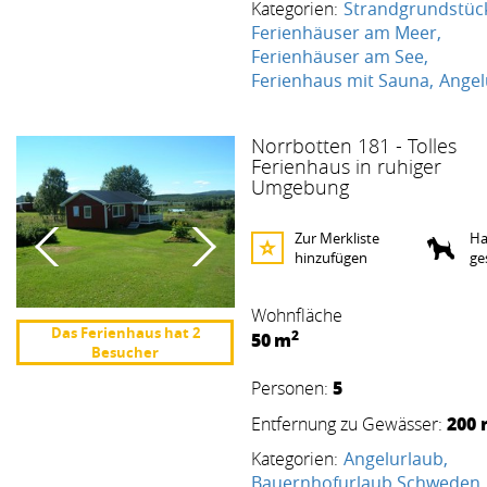
Kategorien:
Strandgrundstüc
Ferienhäuser am Meer
Ferienhäuser am See
Ferienhaus mit Sauna
Angel
Norrbotten 181 - Tolles
Ferienhaus in ruhiger
Umgebung
Zur Merkliste
Ha
hinzufügen
ge
Wohnfläche
Das Ferienhaus hat 2
2
50
m
Besucher
5
Personen:
200
Entfernung zu Gewässer:
Kategorien:
Angelurlaub
Bauernhofurlaub Schweden