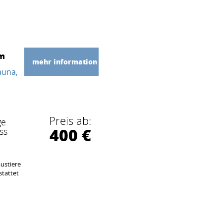
 m
mehr information
auna
Preis ab:
ge
400 €
ss
ustiere
stattet