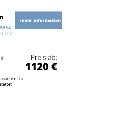
 m
mehr information
auna
 hund
Preis ab:
it
1120 €
ustiere nicht
stattet
m