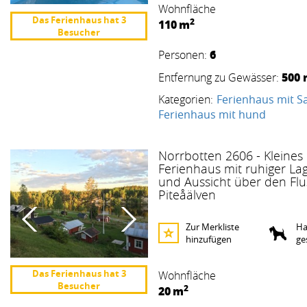
Wohnfläche
Das Ferienhaus hat 3
2
110
m
Besucher
6
Personen:
500
Entfernung zu Gewässer:
Kategorien:
Ferienhaus mit S
Ferienhaus mit hund
Norrbotten 2606 - Kleines
Ferienhaus mit ruhiger La
und Aussicht über den Flu
Piteåälven
Zur Merkliste
Ha
hinzufügen
ge
Das Ferienhaus hat 3
Wohnfläche
Besucher
2
20
m