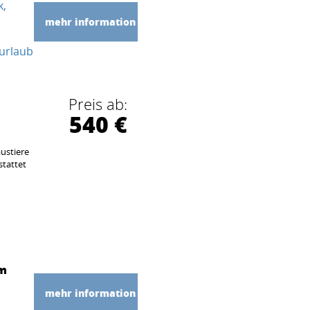
k
mehr information
urlaub
Preis ab:
540 €
ustiere
stattet
 m
mehr information