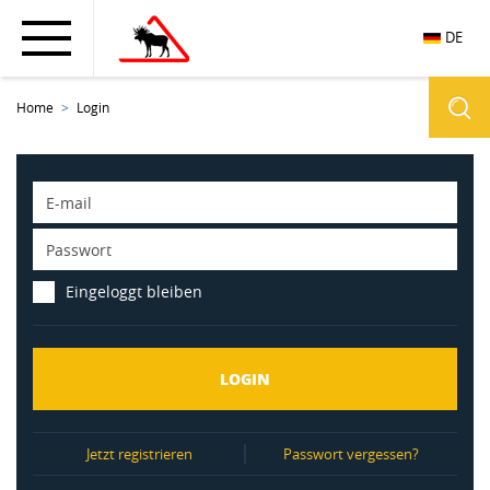
DE
Home
Login
E-
mail
*
Passwort
*
Eingeloggt bleiben
LOGIN
Jetzt registrieren
Passwort vergessen?