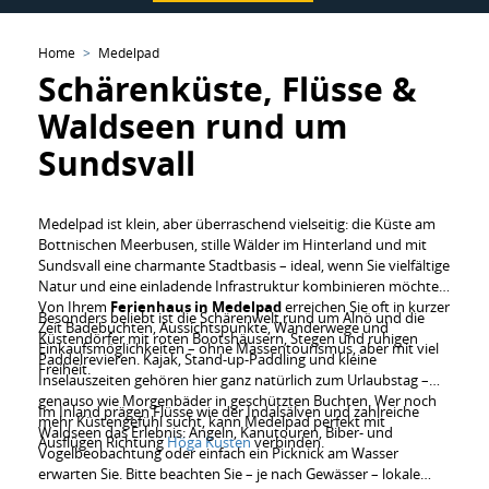
Home
Medelpad
Schärenküste, Flüsse &
Waldseen rund um
Sundsvall
Medelpad ist klein, aber überraschend vielseitig: die Küste am
Bottnischen Meerbusen, stille Wälder im Hinterland und mit
Sundsvall eine charmante Stadtbasis – ideal, wenn Sie vielfältige
Natur und eine einladende Infrastruktur kombinieren möchten.
Von Ihrem
Ferienhaus in Medelpad
erreichen Sie oft in kurzer
Besonders beliebt ist die Schärenwelt rund um Alnö und die
Zeit Badebuchten, Aussichtspunkte, Wanderwege und
Küstendörfer mit roten Bootshäusern, Stegen und ruhigen
Einkaufsmöglichkeiten – ohne Massentourismus, aber mit viel
Paddelrevieren. Kajak, Stand-up-Paddling und kleine
Freiheit.
Inselauszeiten gehören hier ganz natürlich zum Urlaubstag –
genauso wie Morgenbäder in geschützten Buchten. Wer noch
Im Inland prägen Flüsse wie der Indalsälven und zahlreiche
mehr Küstengefühl sucht, kann Medelpad perfekt mit
Waldseen das Erlebnis: Angeln, Kanutouren, Biber- und
Ausflügen Richtung
Höga Kusten
verbinden.
Vogelbeobachtung oder einfach ein Picknick am Wasser
erwarten Sie. Bitte beachten Sie – je nach Gewässer – lokale