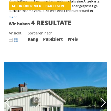
Vorschriften und besorgen Sie gegebenenfalls eine Angelkarte.
MEHR ÜBER MEDELPAD LESEN …
Das
Jedermannsrecht
ermöglicht viel, setzt aber gegenseitige
Rücksichtnahme voraus. So wird eine Ferienunterkunft in
Medelpad zur starken Wahl für Familien, Paare und
mehr...
Aktivurlauber, die Ruhe lieben und trotzdem flexibel bleiben
4 RESULTATE
Wir haben
wollen.
Ansicht:
Sortieren nach:
Rang
Publiziert
Preis