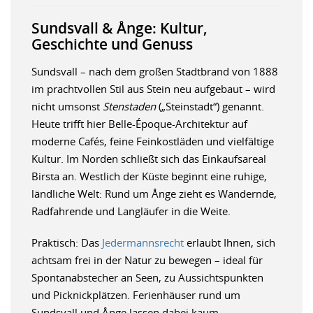
Sundsvall & Ånge: Kultur,
Geschichte und Genuss
Sundsvall – nach dem großen Stadtbrand von 1888
im prachtvollen Stil aus Stein neu aufgebaut – wird
nicht umsonst
Stenstaden
(„Steinstadt“) genannt.
Heute trifft hier Belle-Époque-Architektur auf
moderne Cafés, feine Feinkostläden und vielfältige
Kultur. Im Norden schließt sich das Einkaufsareal
Birsta an. Westlich der Küste beginnt eine ruhige,
ländliche Welt: Rund um Ånge zieht es Wandernde,
Radfahrende und Langläufer in die Weite.
Praktisch: Das
Jedermannsrecht
erlaubt Ihnen, sich
achtsam frei in der Natur zu bewegen – ideal für
Spontanabstecher an Seen, zu Aussichtspunkten
und Picknickplätzen. Ferienhäuser rund um
Sundsvall und Ånge lassen dabei kaum