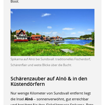
Boot.
Spikarna auf Alnö bei Sundsvall: traditionelles Fischerdorf,
Schärenflair und weite Blicke über die Bucht.
Schärenzauber auf Alnö & in den
Küstendörfern
Nur wenige Kilometer von Sundsvall entfernt liegt
die Insel
Alnö
– sonnenverwöhnt, gut erreichbar
und berühmt für ihre
Fiskelägen
wie Spikarna. Rote