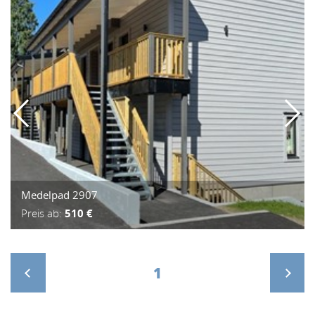
Medelpad 2907
Preis ab:
510 €
1
>