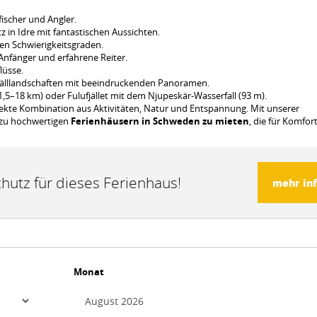
fischer und Angler.
 in Idre mit fantastischen Aussichten.
en Schwierigkeitsgraden.
 Anfänger und erfahrene Reiter.
lüsse.
älllandschaften mit beeindruckenden Panoramen.
(1,5–18 km) oder Fulufjället mit dem Njupeskär-Wasserfall (93 m).
ekte Kombination aus Aktivitäten, Natur und Entspannung. Mit unserer
 zu hochwertigen
Ferienhäusern in Schweden zu mieten
, die für Komfor
hutz für dieses Ferienhaus!
mehr in
Monat