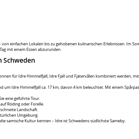
 – von einfachen Lokalen bis zu gehobenen kulinarischen Erlebnissen. Im S
n Tag mit einem Essen abzurunden.
in Schweden
nnen für Idre Himmelfjäll, Idre Fjäll und Fjätervålen kombiniert werden, mit
 um Idre Himmelfjäll ca. 17 km, davon 4 km beleuchtet. Mit einem Spårpa
e eine geführte Tour.
auf Röding oder Forelle.
rschneite Landschaft.
atürlichen Umgebung.
e die samische Kultur kennen – Idre ist Schwedens südlichste Sameby.