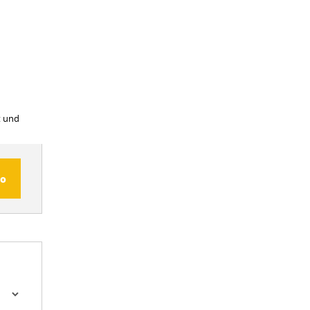
t und
fo