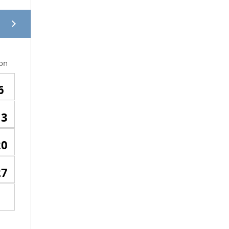
on
6
13
20
27