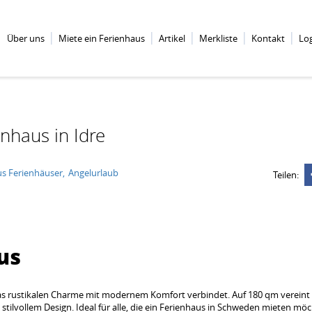
Über uns
Miete ein Ferienhaus
Artikel
Merkliste
Kontakt
Lo
nhaus in Idre
s Ferienhäuser
Angelurlaub
Teilen:
us
s rustikalen Charme mit modernem Komfort verbindet. Auf 180 qm vereint 
 stilvollem Design. Ideal für alle, die ein Ferienhaus in Schweden mieten m