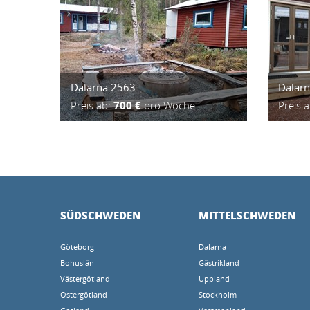
Dalarna 2563
Dalar
Preis ab:
700 €
pro Woche
Preis 
SÜDSCHWEDEN
MITTELSCHWEDEN
Göteborg
Dalarna
Bohuslän
Gästrikland
Västergötland
Uppland
Östergötland
Stockholm