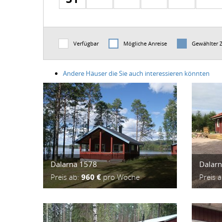
Verfügbar
Mögliche Anreise
Gewählter 
Andere Häuser die Sie auch interessieren könnten
Dalarna 1578
Dalar
Preis ab:
960 €
pro Woche
Preis 