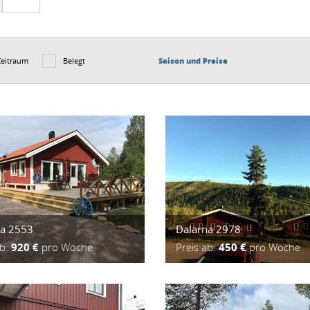
Zeitraum
Belegt
Saison und Preise
na 2553
Dalarna 2978
ab:
920 €
pro Woche
Preis ab:
450 €
pro Woche