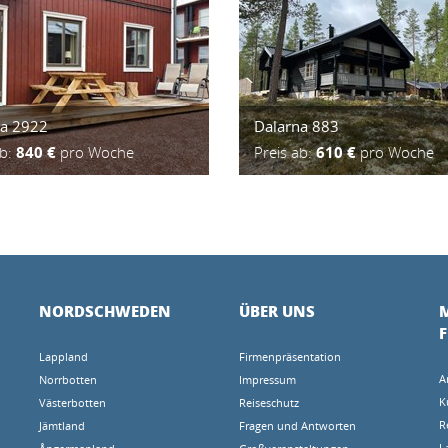
na 2922
Dalarna 883
ab:
840 €
pro Woche
Preis ab:
610 €
pro Woche
NORDSCHWEDEN
ÜBER UNS
M
Lappland
Firmenpräsentation
A
Norrbotten
Impressum
K
Västerbotten
Reiseschutz
R
Jämtland
Fragen und Antworten
L