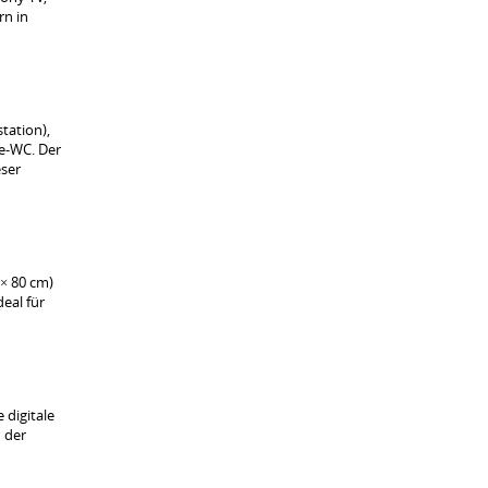
rn in
tation),
te-WC. Der
eser
 × 80 cm)
eal für
 digitale
 der