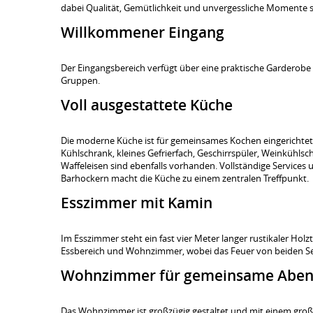
dabei Qualität, Gemütlichkeit und unvergessliche Momente s
Willkommener Eingang
Der Eingangsbereich verfügt über eine praktische Garderobe 
Gruppen.
Voll ausgestattete Küche
Die moderne Küche ist für gemeinsames Kochen eingerichtet 
Kühlschrank, kleines Gefrierfach, Geschirrspüler, Weinkühl
Waffeleisen sind ebenfalls vorhanden. Vollständige Services un
Barhockern macht die Küche zu einem zentralen Treffpunkt.
Esszimmer mit Kamin
Im Esszimmer steht ein fast vier Meter langer rustikaler Hol
Essbereich und Wohnzimmer, wobei das Feuer von beiden Seit
Wohnzimmer für gemeinsame Abe
Das Wohnzimmer ist großzügig gestaltet und mit einem große