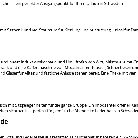
uchen – ein perfekter Ausgangspunkt für Ihren Urlaub in Schweden.
mit Sitzbank und viel Stauraum für Kleidung und Ausrüstung – ideal für Fam
und bietet Induktionskochfeld und Umluftofen von Witt, Mikrowelle mit Gri
schrank und eine Kaffeemaschine von Moccamaster. Toaster, Schneebesen un
d Gläser für Alltag und festliche Anlässe stehen bereit. Eine Theke mit vier
ztisch mit Sitzgelegenheiten für die ganze Gruppe. Ein imposanter offener Ka
en sichtbar ist – perfekt für gemütliche Abende im Ferienhaus in Schwede
nde
n Sofa und Ledersessel ausgestattet. Für Unterhaltung sorgen ein 65-Zoll-