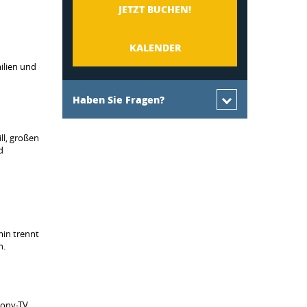
JETZT BUCHEN!
KALENDER
ilien und
Haben Sie Fragen?
ll, großen
d
min trennt
n.
Sony-TV,