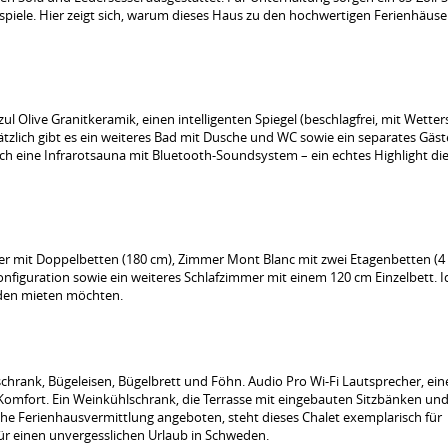
spiele. Hier zeigt sich, warum dieses Haus zu den hochwertigen Ferienhäuse
Olive Granitkeramik, einen intelligenten Spiegel (beschlagfrei, mit Wetters
tzlich gibt es ein weiteres Bad mit Dusche und WC sowie ein separates Gäs
ch eine Infrarotsauna mit Bluetooth-Soundsystem – ein echtes Highlight di
mer mit Doppelbetten (180 cm), Zimmer Mont Blanc mit zwei Etagenbetten (4
iguration sowie ein weiteres Schlafzimmer mit einem 120 cm Einzelbett. Id
eden mieten möchten.
rank, Bügeleisen, Bügelbrett und Föhn. Audio Pro Wi-Fi Lautsprecher, eine
mfort. Ein Weinkühlschrank, die Terrasse mit eingebauten Sitzbänken und
e Ferienhausvermittlung angeboten, steht dieses Chalet exemplarisch für
ür einen unvergesslichen Urlaub in Schweden.