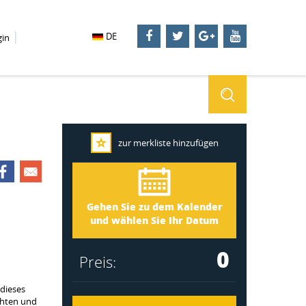
DE
gin
zur merkliste hinzufügen
Dalarna 3247
Ankunft
Gehen Sie zu dem Kalender
Abreise
und wählen Sie Ihr Datum
0
Preis:
dieses
öchten und