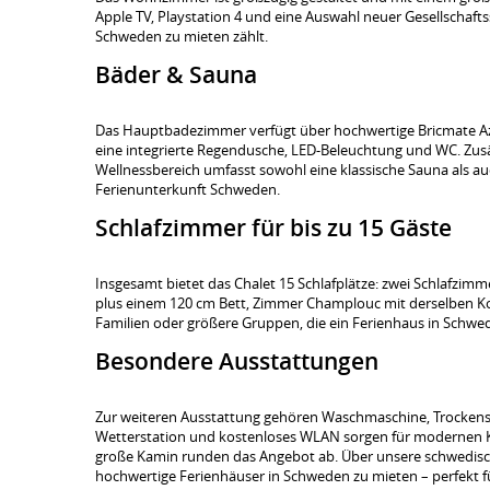
Apple TV, Playstation 4 und eine Auswahl neuer Gesellschafts
Schweden zu mieten zählt.
Bäder & Sauna
Das Hauptbadezimmer verfügt über hochwertige Bricmate Azul 
eine integrierte Regendusche, LED-Beleuchtung und WC. Zusä
Wellnessbereich umfasst sowohl eine klassische Sauna als au
Ferienunterkunft Schweden.
Schlafzimmer für bis zu 15 Gäste
Insgesamt bietet das Chalet 15 Schlafplätze: zwei Schlafzim
plus einem 120 cm Bett, Zimmer Champlouc mit derselben Konf
Familien oder größere Gruppen, die ein Ferienhaus in Schw
Besondere Ausstattungen
Zur weiteren Ausstattung gehören Waschmaschine, Trockensch
Wetterstation und kostenloses WLAN sorgen für modernen Ko
große Kamin runden das Angebot ab. Über unsere schwedisch
hochwertige Ferienhäuser in Schweden zu mieten – perfekt f