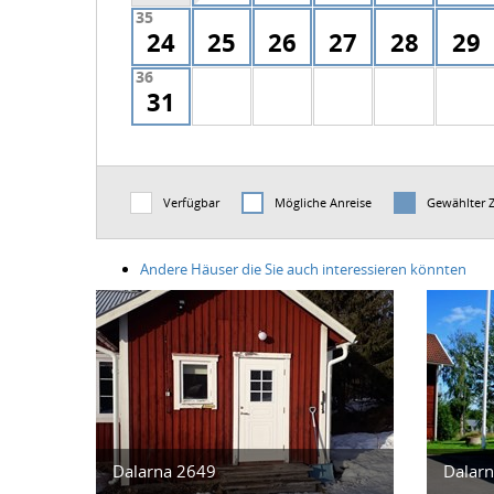
35
24
25
26
27
28
29
36
31
Verfügbar
Mögliche Anreise
Gewählter 
Andere Häuser die Sie auch interessieren könnten
Dalarna 2649
Dalar