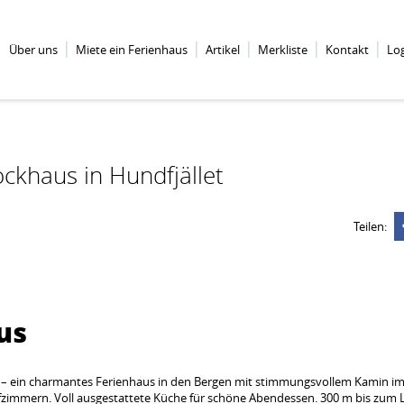
Über uns
Miete ein Ferienhaus
Artikel
Merkliste
Kontakt
Lo
ckhaus in Hundfjället
Teilen:
us
 – ein charmantes Ferienhaus in den Bergen mit stimmungsvollem Kamin i
mmern. Voll ausgestattete Küche für schöne Abendessen. 300 m bis zum Lif