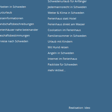
Schwedenurlaub für Anfänger
rbeiten in Schweden
Jedermannsrecht in Schweden
urzurlaub
Wetter & Klima in Schweden
eiseinformationen
Ferienhaus statt Hotel
andschaftsbeschreibungen
Ferienhaus direkt am Wasser
erienhäuser nahe beieinander
Coolcation im Ferienhaus
eschäftsbestimmungen
Familiensommer in Schweden
nreise nach Schweden
Urlaub mit Kindern
Mit Hund reisen
Angeln in Schweden
Internet im Ferienhaus
Packliste für Schweden
mehr Artikel…
Realisation:
Ideo