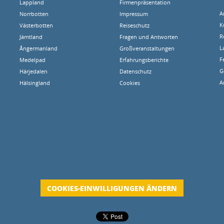
Lappland
Firmenpräsentation
A
Norrbotten
Impressum
K
Västerbotten
Reiseschutz
R
Jämtland
Fragen und Antworten
L
Ångermanland
Großveranstaltungen
F
Medelpad
Erfahrungsberichte
G
Härjedalen
Datenschutz
A
Hälsingland
Cookies
COOKIES-EINWILLIGUNGEN ÄNDERN