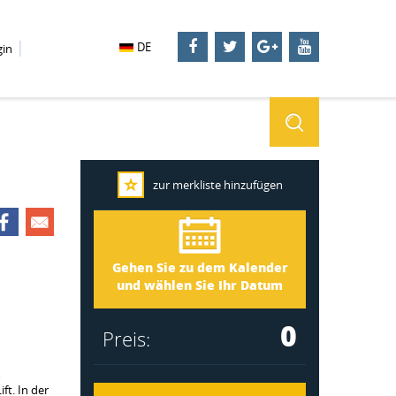
DE
gin
zur merkliste hinzufügen
Dalarna 3251
Ankunft
Gehen Sie zu dem Kalender
Abreise
und wählen Sie Ihr Datum
0
Preis:
m
t. In der