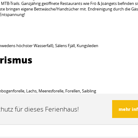
-Trails. Ganzjährig geöffnete Restaurants wie Frö & Joängets befinden si
te bringen eigene Bettwäsche/Handtücher mit. Endreinigung durch die Gäs
 Entspannung!
Schwedens höchster Wasserfall), Sälens Fjäll, Kungsleden
urismus
genforelle, Lachs, Meeresforelle, Forellen, Saibling
hutz für dieses Ferienhaus!
mehr in