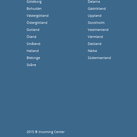
Göteborg
Dalarna
Bohuslän
Gästrikland
Västergötland
Uppland
Östergötland
Stockholm
Gotland
Vastmanland
Öland
Värmland
Småland
Dalsland
Halland
Närke
Blekinge
Södermanland
Skåne
2015 ® Incoming Center