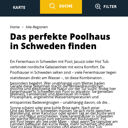
SUCHE
FILTER
KARTE
Home
Alle-Regionen
Das perfekte Poolhaus
in Schweden finden
Ein Ferienhaus in Schweden mit Pool, Jacuzzi oder Hot Tub
verbindet nordische Gelassenheit mit extra Komfort. Da
Poolhäuser in Schweden selten sind – viele Ferienhäuser liegen
stattdessen direkt am Wasser –, ist diese Kombination
besonders begehrt. Wer unabhängig vom Wetter baden
Gerade diese Seltenheit macht die familienfreundlichen
möchte und gleichzeitig die Natur vor der Tür sucht, findet hier
Ferienhäuser in Schweden mit Pool so attraktiv: Sie genießen
Wellness, Familienzeit und Abenteuer im Freien.
Privatsphäre, angenehme Wassertemperaturen und
entspanntes Badevergnügen – unabhängig davon, ob die
Sonne scheint oder eine kühle Brise weht. Nach einer
Und das Beste: In Schweden müssen Sie sich nicht zwischen
Wanderung, einer Kanutour oder einem Tag an der Küste wird
Pool und Natur entscheiden. Viele Ferienhäuser in Schweden
der warme Whirlpool zum persönlichen Rückzugsort. Für
mit Pool liegen am See oder Meer – ideal, wenn Sie tagsüber am
Familien bedeutet das kurze Wege, mehr Sicherheit und jede
Steg ins klare Wasser springen und abends im Hot Tub