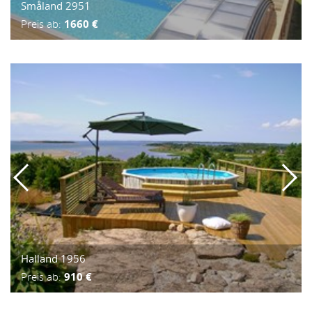
Småland 2951
Preis ab:
1660 €
Halland 1956
Preis ab:
910 €