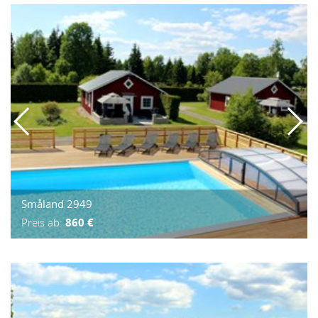
Småland 2949
Preis ab:
860 €