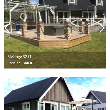
Blekinge 3211
Preis ab:
840 €