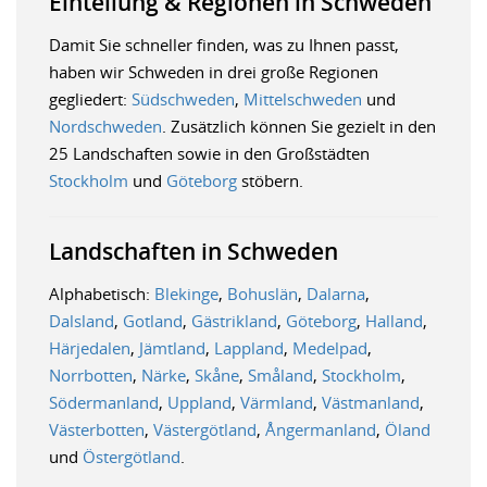
Einteilung & Regionen in Schweden
Damit Sie schneller finden, was zu Ihnen passt,
haben wir Schweden in drei große Regionen
gegliedert:
Südschweden
,
Mittelschweden
und
Nordschweden
. Zusätzlich können Sie gezielt in den
25 Landschaften sowie in den Großstädten
Stockholm
und
Göteborg
stöbern.
Landschaften in Schweden
Alphabetisch:
Blekinge
,
Bohuslän
,
Dalarna
,
Dalsland
,
Gotland
,
Gästrikland
,
Göteborg
,
Halland
,
Härjedalen
,
Jämtland
,
Lappland
,
Medelpad
,
Norrbotten
,
Närke
,
Skåne
,
Småland
,
Stockholm
,
Södermanland
,
Uppland
,
Värmland
,
Västmanland
,
Västerbotten
,
Västergötland
,
Ångermanland
,
Öland
und
Östergötland
.