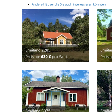
Andere Häuser die Sie auch interessieren könnten
Småland 2285
Småla
Preis ab:
630 €
pro Woche
Preis 
Småland 3075
Småla