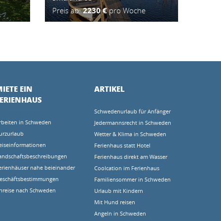
Preis ab:
2230 €
pro Woche
IETE EIN
ARTIKEL
FERIENHAUS
Schwedenurlaub für Anfänger
rbeiten in Schweden
Jedermannsrecht in Schweden
urzurlaub
Wetter & Klima in Schweden
eiseinformationen
Ferienhaus statt Hotel
andschaftsbeschreibungen
Ferienhaus direkt am Wasser
erienhäuser nahe beieinander
Coolcation im Ferienhaus
eschäftsbestimmungen
Familiensommer in Schweden
nreise nach Schweden
Urlaub mit Kindern
Mit Hund reisen
Angeln in Schweden