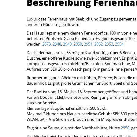
Beschreibung Ferienha
Luxuriöses Ferienhaus mit Seeblick und Zugang zu gemeinsa
anderen Häusern geteilt wird.
Das Haus liegt in einem kleinen Feriendorf ca. 100 m von ei
beheizten Pools mit Glasschiebedach. Es gibt insgesamt 10 F
werden:
2873
,
2948
,
2949
,
2950
, ​​
2951
,
2952
,
2953
,
2954
Das Ferienhaus ist ca. 65 m2 groß und verfügt über 6 Betten, 
Dusche, eine offene Küche sowie zwei Schlafzimmer. Es gibt
komplett ausgestattet mit Herd/Backofen, Spülmaschine, Mi
Aufpreis von SEK 20 pro Waschgang. Bringen Sie Ihr eigenes
Rundherum gibt es Weiden mit Kühen, Pferden, Enten, die ma
Bauernhof. Es gibt große Grünflächen für Sport, Spiel und Spaß
Der Pool ist vom 15. Mai bis 15. September geöffnet und behe
Für ein Boot mit Elektromotor und Reinigung wird ein obligat
kurz vor Anreise.
Klimaanlage ist optional erhältlich (500 SEK).
Maximal 2 Hunde pro Haus zusätzliche Gebühr SEK 500 pro 
WLAN, SAT-TV & Stromverbrauch sind im Mietpreis enthalten
Es gibt eine Sauna, die mit der Nachbarhütte, Hütte
2950
, ​​g
Die Mindestmietdauer in der Hochsaison beträgt 7 Nächte.