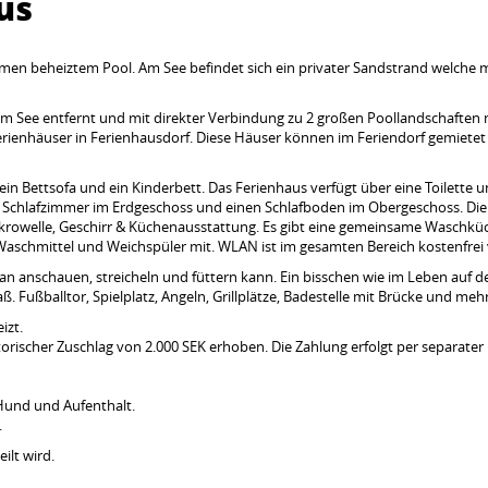
us
men beheiztem Pool. Am See befindet sich ein privater Sandstrand welche 
nem See entfernt und mit direkter Verbindung zu 2 großen Poollandschaften 
erienhäuser in Ferienhausdorf. Diese Häuser können im Feriendorf gemietet
ein Bettsofa und ein Kinderbett. Das Ferienhaus verfügt über eine Toilette 
 2 Schlafzimmer im Erdgeschoss und einen Schlafboden im Obergeschoss. Die
krowelle, Geschirr & Küchenausstattung. Es gibt eine gemeinsame Waschkü
 Waschmittel und Weichspüler mit. WLAN ist im gesamten Bereich kostenfrei 
n anschauen, streicheln und füttern kann. Ein bisschen wie im Leben auf 
. Fußballtor, Spielplatz, Angeln, Grillplätze, Badestelle mit Brücke und mehr
izt.
orischer Zuschlag von 2.000 SEK erhoben. Die Zahlung erfolgt per separater 
Hund und Aufenthalt.
.
eteilt wird.