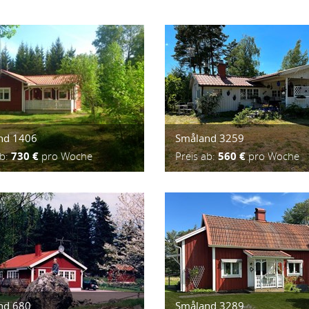
nd 1406
Småland 3259
ab:
730 €
pro Woche
Preis ab:
560 €
pro Woche
nd 680
Småland 3289