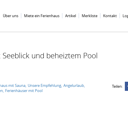
Über uns
Miete ein Ferienhaus
Artikel
Merkliste
Kontakt
Lo
 Seeblick und beheiztem Pool
haus mit Sauna
Unsere Empfehlung
Angelurlaub
Teilen:
en
Ferienhäuser mit Pool