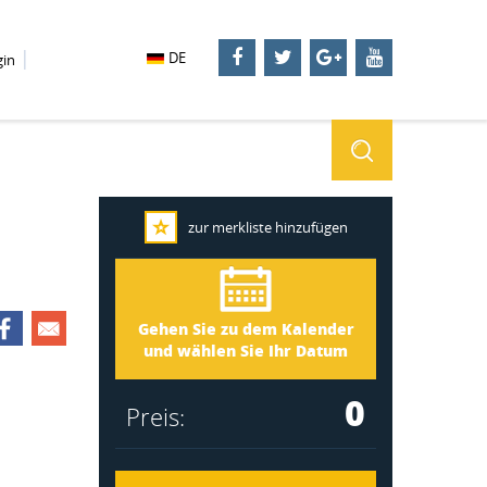
DE
gin
zur merkliste hinzufügen
Småland 2949
Ankunft
Gehen Sie zu dem Kalender
Abreise
und wählen Sie Ihr Datum
0
Preis: