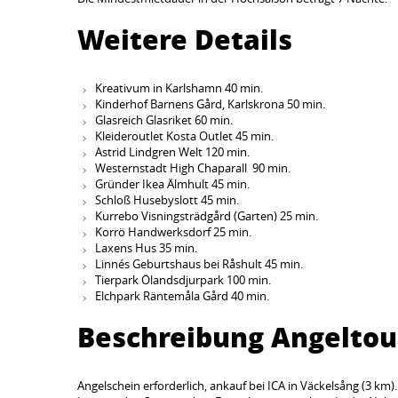
Weitere Details
Kreativum in Karlshamn 40 min.
Kinderhof Barnens Gård, Karlskrona 50 min.
Glasreich Glasriket 60 min.
Kleideroutlet Kosta Outlet 45 min.
Astrid Lindgren Welt 120 min.
Westernstadt High Chaparall 90 min.
Gründer Ikea Älmhult 45 min.
Schloß Husebyslott 45 min.
Kurrebo Visningsträdgård (Garten) 25 min.
Korrö Handwerksdorf 25 min.
Laxens Hus 35 min.
Linnés Geburtshaus bei Råshult 45 min.
Tierpark Ölandsdjurpark 100 min.
Elchpark Räntemåla Gård 40 min.
Beschreibung Angelto
Angelschein erforderlich, ankauf bei ICA in Väckelsång (3 km)