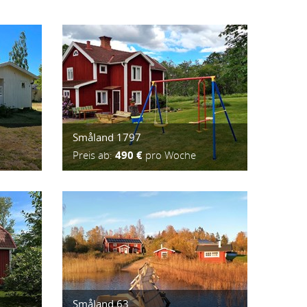
Småland 1797
Preis ab:
490 €
pro Woche
Småland 63