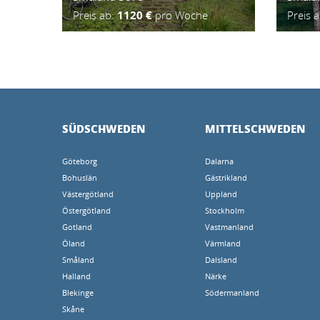
Preis ab:
1120 €
pro Woche
Preis 
SÜDSCHWEDEN
MITTELSCHWEDEN
Göteborg
Dalarna
Bohuslän
Gästrikland
Västergötland
Uppland
Östergötland
Stockholm
Gotland
Vastmanland
Öland
Värmland
Småland
Dalsland
Halland
Närke
Blekinge
Södermanland
Skåne