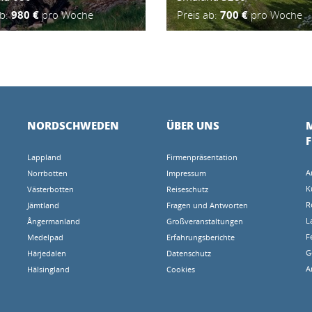
ab:
980 €
pro Woche
Preis ab:
700 €
pro Woche
NORDSCHWEDEN
ÜBER UNS
M
Lappland
Firmenpräsentation
A
Norrbotten
Impressum
K
Västerbotten
Reiseschutz
R
Jämtland
Fragen und Antworten
L
Ångermanland
Großveranstaltungen
F
Medelpad
Erfahrungsberichte
G
Härjedalen
Datenschutz
A
Hälsingland
Cookies