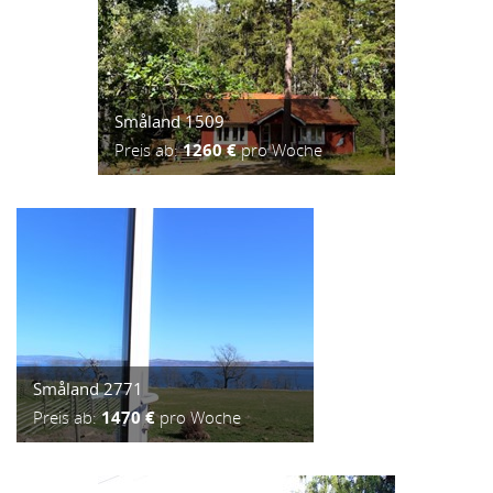
Småland 1509
Preis ab:
1260 €
pro Woche
Småland 2771
Preis ab:
1470 €
pro Woche