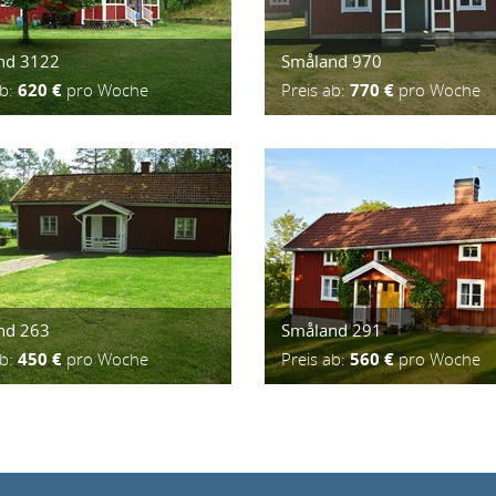
nd 3122
Småland 970
ab:
620 €
pro Woche
Preis ab:
770 €
pro Woche
nd 263
Småland 291
ab:
450 €
pro Woche
Preis ab:
560 €
pro Woche