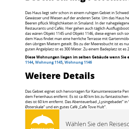
Das Haus liegt sehr schon in einem ruhigen Gebiet in Schwed
Gewässer und Wiesen auf der anderen Seite. Um das Haus her
Beeren pflück Möglichkeiten in Smaland. In der nahegelegen
Restaurants und Cafés. Hier gehen auch täglich Ausflugsboot
das wären Objekt 1145 und Objekt 1146, diese eignen sich so
dem Haus findet man eine herrliche Terrasse mit Gartenmöbe
den übrigen Mietern geteilt. Bis zu der Meeresbucht ist es 
guten Angelplatz ist es 300 Meter. Zu einem Badeplatz ist es 
Diese Wohnungen liegen im selben Gebäude wenn Sie ei
1144
,
Wohnung 1145
,
Wohnung 1146
Weitere Details
Das Gebiet eignet sich hervorragen für Kanuinteressierte Pe
dem Ferienhaus entfernt. Es ist ca 40 km bis zu fantastischen
dies ist 60 km entfernt. Das Abenteuerbad „Lysingebadet“ in 
Østerskalø“ und ein gutes Café „Cafe Tove Hult“.
Wählen Sie den Reisesc