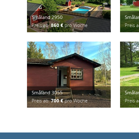
Småland 2950
Småla
Preis ab:
860 €
pro Woche
Preis 
Småland 3055
Småla
Preis ab:
700 €
pro Woche
Preis 