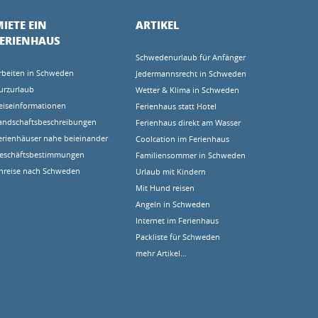
IETE EIN
ARTIKEL
FERIENHAUS
Schwedenurlaub für Anfänger
rbeiten in Schweden
Jedermannsrecht in Schweden
urzurlaub
Wetter & Klima in Schweden
eiseinformationen
Ferienhaus statt Hotel
andschaftsbeschreibungen
Ferienhaus direkt am Wasser
erienhäuser nahe beieinander
Coolcation im Ferienhaus
eschäftsbestimmungen
Familiensommer in Schweden
nreise nach Schweden
Urlaub mit Kindern
Mit Hund reisen
Angeln in Schweden
Internet im Ferienhaus
Packliste für Schweden
mehr Artikel…