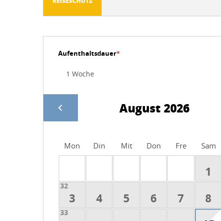
Aufenthaltsdauer
*
August 2026
Mon
Din
Mit
Don
Fre
Sam
1
32
3
4
5
6
7
8
33