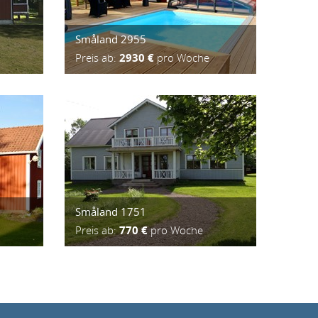
Småland 2955
Preis ab:
2930 €
pro Woche
Småland 1751
Preis ab:
770 €
pro Woche