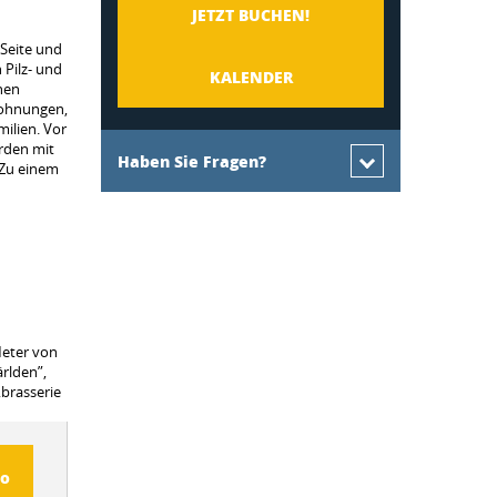
JETZT BUCHEN!
 Seite und
 Pilz- und
KALENDER
hen
 Wohnungen,
ilien. Vor
rden mit
Haben Sie Fragen?
 Zu einem
Meter von
ärlden”,
„brasserie
fo