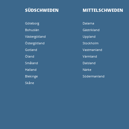
SÜDSCHWEDEN
MITTELSCHWEDEN
Göteborg
Dalarna
Bohuslän
Gästrikland
Västergötland
Uppland
Östergötland
Stockholm
Gotland
Vastmanland
Öland
Värmland
Småland
Dalsland
Halland
Närke
Blekinge
Södermanland
Skåne