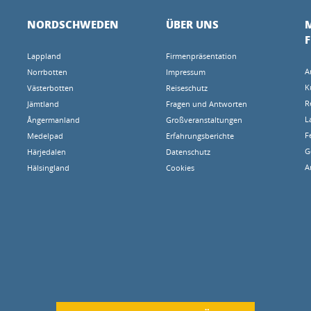
NORDSCHWEDEN
ÜBER UNS
M
Lappland
Firmenpräsentation
A
Norrbotten
Impressum
K
Västerbotten
Reiseschutz
R
Jämtland
Fragen und Antworten
L
Ångermanland
Großveranstaltungen
F
Medelpad
Erfahrungsberichte
G
Härjedalen
Datenschutz
A
Hälsingland
Cookies