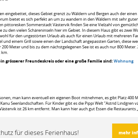
en eingebettet, dieses Gebiet grenzt zu Wäldern und Bergen auch der einen
um bietet es sich perfekt an um zu wandern in den Wäldern mit sehr guten
en pittoresken Sommerstadt Västervik finden Sie eine Vielzahl von gemütlic
e zu den vielen Schäreninseln hier im Gebiet. In diesem Haus gibt es zwei
wohl für den ungestörten Urlaub als auch für einen Urlaub mit mehreren Fam
l und einem Grill sowie einen der Landschaft angepassten Garten, diese we
nur 200 Meter und bis zu dem nächstgelegenen See ist es auch nur 800 Meter.
2 km.
n grösserer Freundeskreis oder eine große Familie sind:
Wohnung
rsonen, man kann eventuell ein eigenen Boot mitnehmen, es gibt Platz 400 
 Kanu Seenlandschaften. Für Kinder gibt es die Pippi Welt ”Astrid Lindgren v
Västervik ist 26 km entfernt. Man kann hier auch gut Essen die Restaurants 
hutz für dieses Ferienhaus!
mehr in