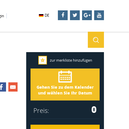
DE
gin
zur merkliste hinzufügen
Småland 1144
Ankunft
Gehen Sie zu dem Kalender
Abreise
und wählen Sie Ihr Datum
0
Preis: