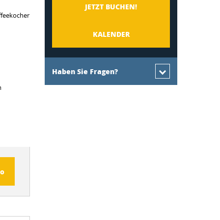
JETZT BUCHEN!
ffeekocher
KALENDER
Haben Sie Fragen?
m
fo