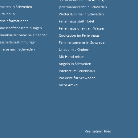
rbeiten in Schweden
Jedermannsrecht in Schweden
urzurlaub
Wetter & Klima in Schweden
eiseinformationen
Ferienhaus statt Hotel
andschaftsbeschreibungen
Ferienhaus direkt am Wasser
erienhäuser nahe beieinander
Coolcation im Ferienhaus
eschäftsbestimmungen
Familiensommer in Schweden
nreise nach Schweden
Urlaub mit Kindern
Mit Hund reisen
Angeln in Schweden
Internet im Ferienhaus
Packliste für Schweden
mehr Artikel…
Realisation:
Ideo