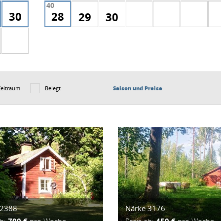
40
30
28
29
30
Zeitraum
Belegt
Saison und Preise
 2388
Närke 3176