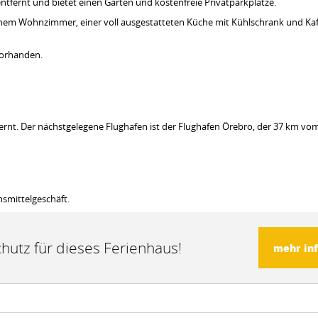
tfernt und bietet einen Garten und kostenfreie Privatparkplätze.
einem Wohnzimmer, einer voll ausgestatteten Küche mit Kühlschrank und Ka
 vorhanden.
ernt. Der nächstgelegene Flughafen ist der Flughafen Örebro, der 37 km vo
nsmittelgeschäft.
hutz für dieses Ferienhaus!
mehr in