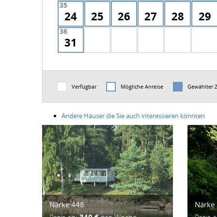
35
24
25
26
27
28
29
36
31
Verfügbar
Mögliche Anreise
Gewählter 
Andere Häuser die Sie auch interessieren könnten
Närke 448
Närke