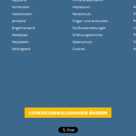
A
Norrbotten
Impressum
K
Västerbotten
Reiseschutz
R
Jämtland
Fragen und Antworten
L
Ångermanland
Großveranstaltungen
F
Medelpad
Erfahrungsberichte
G
Härjedalen
Datenschutz
A
Hälsingland
Cookies
COOKIES-EINWILLIGUNGEN ÄNDERN