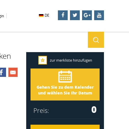
DE
gin
rken
zur merkliste hinzufügen
Närke 3051
Ankunft
Gehen Sie zu dem Kalender
Abreise
und wählen Sie Ihr Datum
0
Preis: