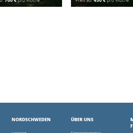
ab:
700 €
pro Woche
Preis ab:
450 €
pro Woche
NORDSCHWEDEN
ÜBER UNS
M
Lappland
Firmenpräsentation