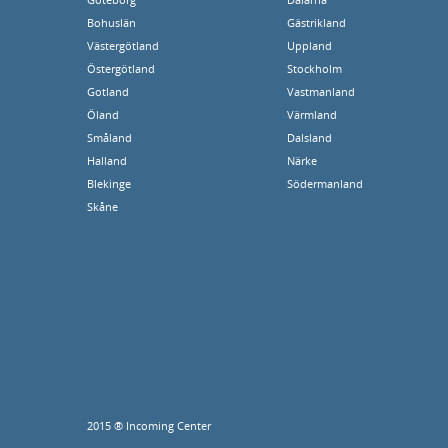
Bohuslän
Gästrikland
Västergötland
Uppland
Östergötland
Stockholm
Gotland
Vastmanland
Öland
Värmland
Småland
Dalsland
Halland
Närke
Blekinge
Södermanland
Skåne
2015 ® Incoming Center