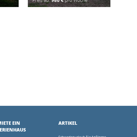
Preis ab:
980 €
pro Woche
IETE EIN
ARTIKEL
FERIENHAUS
Schwedenurlaub für Anfänger