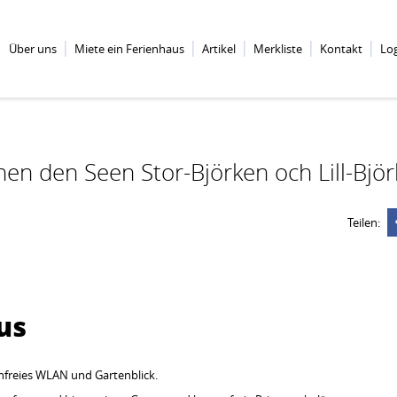
Über uns
Miete ein Ferienhaus
Artikel
Merkliste
Kontakt
Lo
en den Seen Stor-Björken och Lill-Bjö
Teilen:
us
tenfreies WLAN und Gartenblick.