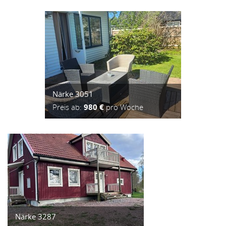
Närke 3051
Preis ab:
980 €
pro Woche
Närke 3287