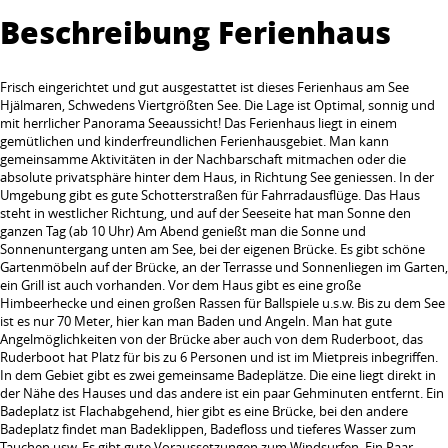
Beschreibung Ferienhaus
Frisch eingerichtet und gut ausgestattet ist dieses Ferienhaus am See
Hjälmaren, Schwedens Viertgrößten See. Die Lage ist Optimal, sonnig und
mit herrlicher Panorama Seeaussicht! Das Ferienhaus liegt in einem
gemütlichen und kinderfreundlichen Ferienhausgebiet. Man kann
gemeinsamme Aktivitäten in der Nachbarschaft mitmachen oder die
absolute privatsphäre hinter dem Haus, in Richtung See geniessen. In der
Umgebung gibt es gute Schotterstraßen für Fahrradausflüge. Das Haus
steht in westlicher Richtung, und auf der Seeseite hat man Sonne den
ganzen Tag (ab 10 Uhr) Am Abend genießt man die Sonne und
Sonnenuntergang unten am See, bei der eigenen Brücke. Es gibt schöne
Gartenmöbeln auf der Brücke, an der Terrasse und Sonnenliegen im Garten,
ein Grill ist auch vorhanden. Vor dem Haus gibt es eine große
Himbeerhecke und einen großen Rassen für Ballspiele u.s.w. Bis zu dem See
ist es nur 70 Meter, hier kan man Baden und Angeln. Man hat gute
Angelmöglichkeiten von der Brücke aber auch von dem Ruderboot, das
Ruderboot hat Platz für bis zu 6 Personen und ist im Mietpreis inbegriffen.
In dem Gebiet gibt es zwei gemeinsame Badeplätze. Die eine liegt direkt in
der Nähe des Hauses und das andere ist ein paar Gehminuten entfernt. Ein
Badeplatz ist Flachabgehend, hier gibt es eine Brücke, bei den andere
Badeplatz findet man Badeklippen, Badefloss und tieferes Wasser zum
Tauchen usw. Es gibt gute Voraussetzungen zum Windsurfen. Ein Paar