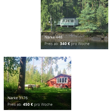
Närke 448
Preis ab:
340 €
pro Woche
Närke 3176
Preis ab:
450 €
pro Woche