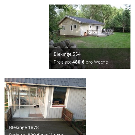
Blekinge 554
Preis ab:
480 €
pro Woche
Blekinge 1878