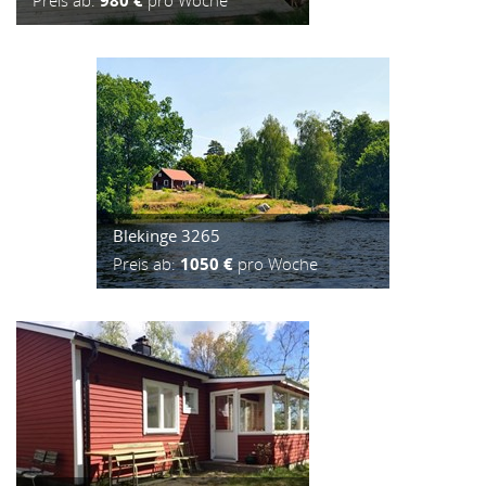
Preis ab:
980 €
pro Woche
Blekinge 3265
Preis ab:
1050 €
pro Woche