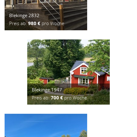
Blekinge 2832
Preis ab:
980 €
pro Woche
Blekinge 1947
Preis ab:
700 €
pro Woche