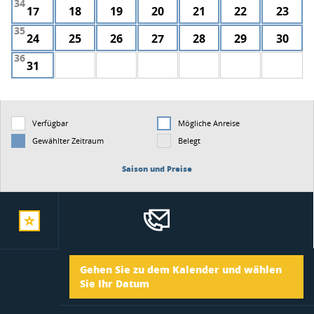
34
17
18
19
20
21
22
23
35
24
25
26
27
28
29
30
36
31
Verfügbar
Mögliche Anreise
Gewählter Zeitraum
Belegt
Saison und Preise
zur
Ankunft
Gehen Sie zu dem Kalender und wählen
merkliste
Sie Ihr Datum
Abreise