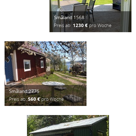
Småland 1568
Preis ab:
1230 €
pro Woche
Småland 2775
Preis ab:
560 €
pro Woche