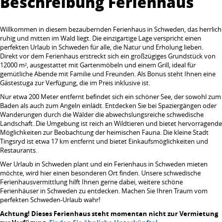
Beschreibung Ferienhaus
Willkommen in diesem bezaubernden Ferienhaus in Schweden, das herrlich
ruhig und mitten im Wald liegt. Die einzigartige Lage verspricht einen
perfekten Urlaub in Schweden für alle, die Natur und Erholung lieben.
Direkt vor dem Ferienhaus erstreckt sich ein großzügiges Grundstück von
12000 m², ausgestattet mit Gartenmöbeln und einem Grill, ideal für
gemütliche Abende mit Familie und Freunden. Als Bonus steht Ihnen eine
Gästestuga zur Verfügung, die im Preis inklusive ist.
Nur etwa 200 Meter entfernt befindet sich ein schöner See, der sowohl zum
Baden als auch zum Angeln einlädt. Entdecken Sie bei Spaziergängen oder
Wanderungen durch die Wälder die abwechslungsreiche schwedische
Landschaft. Die Umgebung ist reich an Wildtieren und bietet hervorragende
Möglichkeiten zur Beobachtung der heimischen Fauna. Die kleine Stadt
Tingsryd ist etwa 17 km entfernt und bietet Einkaufsmöglichkeiten und
Restaurants.
Wer Urlaub in Schweden plant und ein Ferienhaus in Schweden mieten
möchte, wird hier einen besonderen Ort finden. Unsere schwedische
Ferienhausvermittlung hilft Ihnen gerne dabei, weitere schöne
Ferienhäuser in Schweden zu entdecken. Machen Sie Ihren Traum vom
perfekten Schweden-Urlaub wahr!
Achtung! Dieses Ferienhaus steht momentan nicht zur Vermietung