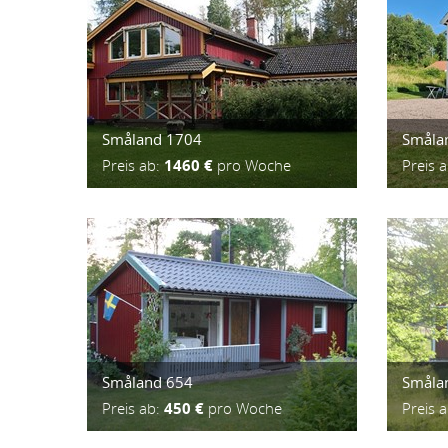
Småland 1704
Småla
Preis ab:
1460 €
pro Woche
Preis 
Småland 654
Småla
Preis ab:
450 €
pro Woche
Preis 