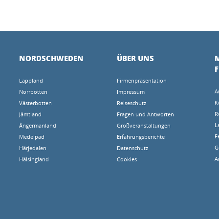
NORDSCHWEDEN
ÜBER UNS
M
Lappland
Firmenpräsentation
A
Norrbotten
Impressum
K
Västerbotten
Reiseschutz
R
Jämtland
Fragen und Antworten
L
Ångermanland
Großveranstaltungen
F
Medelpad
Erfahrungsberichte
G
Härjedalen
Datenschutz
A
Hälsingland
Cookies