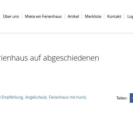
Über uns
Miete ein Ferienhaus
Artikel
Merkliste
Kontakt
Lo
rienhaus auf abgeschiedenen
e Empfehlung
Angelurlaub
Ferienhaus mit hund
Teilen: