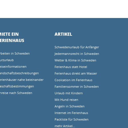
IETE EIN
ARTIKEL
FERIENHAUS
Schwedenurlaub für Anfänger
rbeiten in Schweden
Jedermannsrecht in Schweden
urzurlaub
Wetter & Klima in Schweden
eiseinformationen
Ferienhaus statt Hotel
andschaftsbeschreibungen
Ferienhaus direkt am Wasser
erienhäuser nahe beieinander
Coolcation im Ferienhaus
eschäftsbestimmungen
Familiensommer in Schweden
nreise nach Schweden
Urlaub mit Kindern
Mit Hund reisen
Angeln in Schweden
Internet im Ferienhaus
Packliste für Schweden
mehr Artikel…