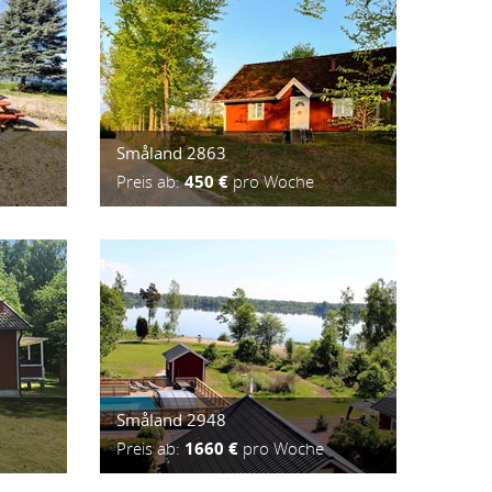
Småland 2863
Preis ab:
450 €
pro Woche
Småland 2948
Preis ab:
1660 €
pro Woche