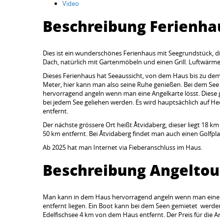
Video
Beschreibung Ferienha
Dies ist ein wunderschönes Ferienhaus mit Seegrundstück, d
Dach, natürlich mit Gartenmöbeln und einen Grill. Luftwä
Dieses Ferienhaus hat Seeaussicht, von dem Haus bis zu dem
Meter, hier kann man also seine Ruhe genießen. Bei dem S
hervorragend angeln wenn man eine Angelkarte lösst. Diese g
bei jedem See geliehen werden. Es wird hauptsächlich auf He
entfernt.
Der nächste grössere Ort heißt Åtvidaberg, dieser liegt 18 km
50 km entfernt. Bei Åtvidaberg findet man auch einen Golfpla
Ab 2025 hat man Internet via Fieberanschluss im Haus.
Beschreibung Angelto
Man kann in dem Haus hervorragend angeln wenn man eine An
entfernt liegen. Ein Boot kann bei dem Seen gemietet werden
Edelfischsee 4 km von dem Haus entfernt. Der Preis für die An