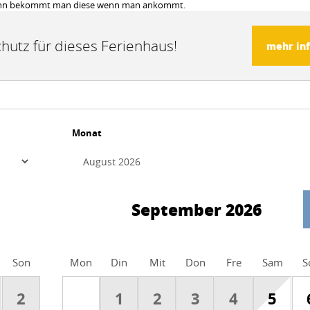
n, dann bekommt man diese wenn man ankommt.
hutz für dieses Ferienhaus!
mehr in
Monat
September 2026
Son
Mon
Din
Mit
Don
Fre
Sam
S
2
1
2
3
4
5