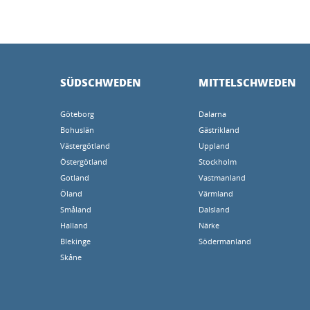
SÜDSCHWEDEN
MITTELSCHWEDEN
Göteborg
Dalarna
Bohuslän
Gästrikland
Västergötland
Uppland
Östergötland
Stockholm
Gotland
Vastmanland
Öland
Värmland
Småland
Dalsland
Halland
Närke
Blekinge
Södermanland
Skåne