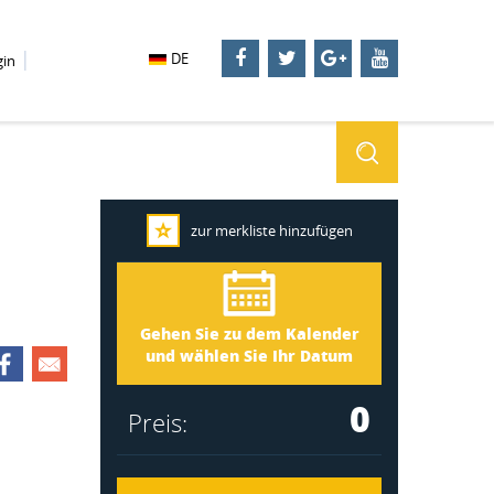
DE
gin
zur merkliste hinzufügen
Småland 378
Ankunft
Gehen Sie zu dem Kalender
Abreise
und wählen Sie Ihr Datum
0
Preis: