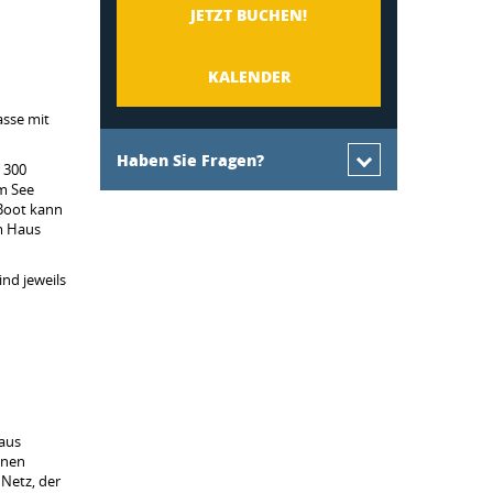
JETZT BUCHEN!
KALENDER
asse mit
Haben Sie Fragen?
 300
m See
 Boot kann
em Haus
ind jeweils
Haus
inen
 Netz, der