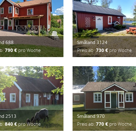
nd 688
Småland 3124
ab:
790 €
pro Woche
Preis ab:
730 €
pro Woche
nd 2513
Småland 970
ab:
840 €
pro Woche
Preis ab:
770 €
pro Woche