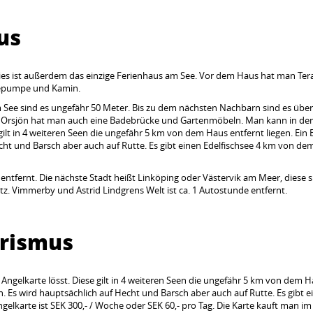
us
ies ist außerdem das einzige Ferienhaus am See. Vor dem Haus hat man Ter
rmepumpe und Kamin.
 See sind es ungefähr 50 Meter. Bis zu dem nächsten Nachbarn sind es über
ee Orsjön hat man auch eine Badebrücke und Gartenmöbeln. Man kann in de
ilt in 4 weiteren Seen die ungefähr 5 km von dem Haus entfernt liegen. Ein
cht und Barsch aber auch auf Rutte. Es gibt einen Edelfischsee 4 km von d
 entfernt. Die nächste Stadt heißt Linköping oder Västervik am Meer, diese s
tz. Vimmerby und Astrid Lindgrens Welt ist ca. 1 Autostunde entfernt.
urismus
gelkarte lösst. Diese gilt in 4 weiteren Seen die ungefähr 5 km von dem 
. Es wird hauptsächlich auf Hecht und Barsch aber auch auf Rutte. Es gibt e
gelkarte ist SEK 300,- / Woche oder SEK 60,- pro Tag. Die Karte kauft man im