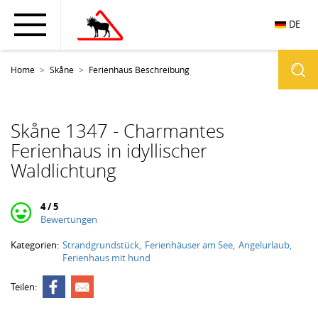
DE
Home
Skåne
Ferienhaus Beschreibung
Skåne 1347 - Charmantes
Ferienhaus in idyllischer
Waldlichtung
4 / 5
Bewertungen
Kategorien:
Strandgrundstück
Ferienhäuser am See
Angelurlaub
Ferienhaus mit hund
Teilen: