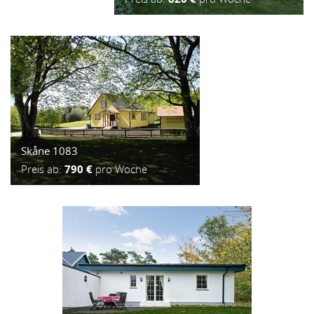
Skåne 1083
Preis ab:
790 €
pro Woche