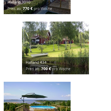
Halland 3010
Preis ab:
770 €
pro Woche
Halland 434
Preis ab:
700 €
pro Woche