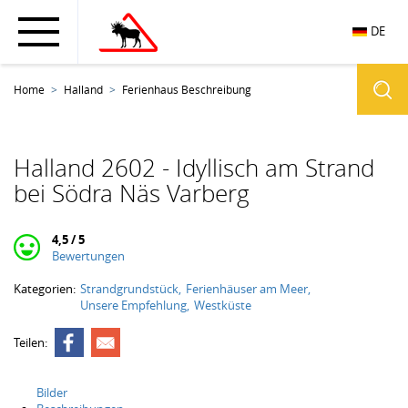
DE
Home
Halland
Ferienhaus Beschreibung
Halland 2602 - Idyllisch am Strand
bei Södra Näs Varberg
4,5 / 5
Bewertungen
Kategorien:
Strandgrundstück
Ferienhäuser am Meer
Unsere Empfehlung
Westküste
Teilen:
Bilder