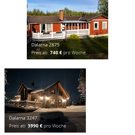
Dalarna 2875
Preis ab:
740 €
pro Woche
Dalarna 3247
Preis ab:
3990 €
pro Woche