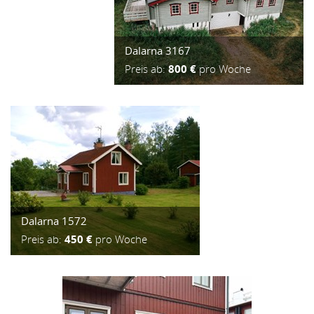
Dalarna 3167
Preis ab:
800 €
pro Woche
Dalarna 1572
Preis ab:
450 €
pro Woche