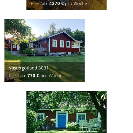
Preis ab:
4270 €
pro Woche
Västergötland 3031
Preis ab:
770 €
pro Woche