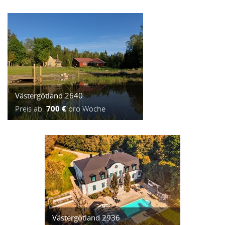
Västergötland 2640
Preis ab:
700 €
pro Woche
Västergötland 2936