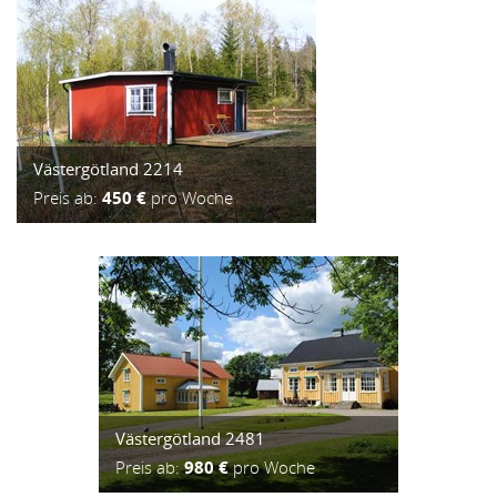
Västergötland 2214
Preis ab:
450 €
pro Woche
Västergötland 2481
Preis ab:
980 €
pro Woche