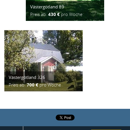
Västergötland 89
Preis ab:
430 €
pro Woche
Västergötland 326
Preis ab:
700 €
pro Woche
2015 ® Incoming Center
Realisation:
Ideo