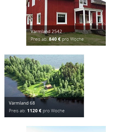
Värmland 2542
Preis ab:
840 €
pro Woche
Värmland 68
Preis ab:
1120 €
pro Woche