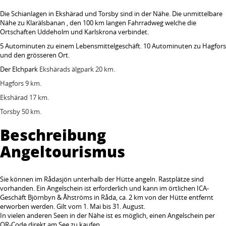
Die Schianlagen in Ekshärad und Torsby sind in der Nähe. Die unmittelbare
Nähe zu Klarälsbanan , den 100 km langen Fahrradweg welche die
Ortschaften Uddeholm und Karlskrona verbindet.
5 Autominuten zu einem Lebensmittelgeschäft. 10 Autominuten zu Hagfors
und den grösseren Ort.
Der Elchpark
Ekshärads älgpark 20 km.
Hagfors 9 km.
Ekshärad 17 km.
Torsby 50 km.
Beschreibung
Angeltourismus
Sie können im Rådasjön unterhalb der Hütte angeln. Rastplätze sind
vorhanden. Ein Angelschein ist erforderlich und kann im örtlichen ICA-
Geschäft Björnbyn & Åhströms in Råda, ca. 2 km von der Hütte entfernt
erworben werden. Gilt vom 1. Mai bis 31. August.
In vielen anderen Seen in der Nähe ist es möglich, einen Angelschein per
QR-Code direkt am See zu kaufen.