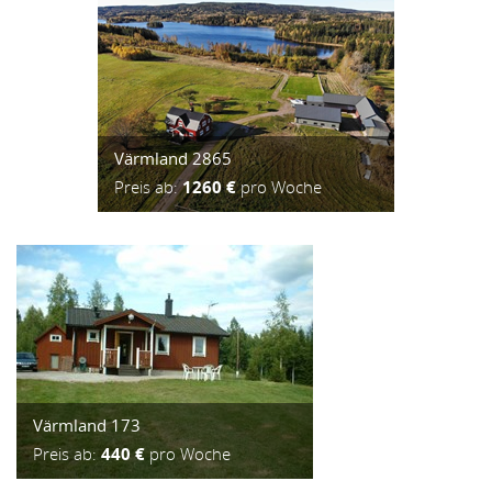
Värmland 2865
Preis ab:
1260 €
pro Woche
Värmland 173
Preis ab:
440 €
pro Woche