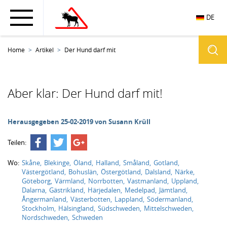
DE
Home
Artikel
Der Hund darf mit
Aber klar: Der Hund darf mit!
Herausgegeben 25-02-2019 von
Susann Krüll
Teilen:
Wo:
Skåne
Blekinge
Öland
Halland
Småland
Gotland
Västergötland
Bohuslän
Östergötland
Dalsland
Närke
Göteborg
Värmland
Norrbotten
Vastmanland
Uppland
Dalarna
Gästrikland
Härjedalen
Medelpad
Jämtland
Ångermanland
Västerbotten
Lappland
Södermanland
Stockholm
Hälsingland
Südschweden
Mittelschweden
Nordschweden
Schweden