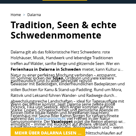
Home
Dalarna
Tradition, Seen & echte
Schwedenmomente
Dalarna gilt als das folkloristische Herz Schwedens: rote
Holzhäuser, Musik, Handwerk und lebendige Traditionen
treffen auf Wälder, sanfte Berge und glitzernde Seen. Wer ein
Ferienhaus in Dalarna in Schweden
mietet, kann Kultur und
Natur zu einer perfekten Mischung verbinden – entspannt,
Im Sommer locken der
Siljan
, Orsasjön und viele kleinere
gastfreundlich und zu jeder Jahreszeit reizvoll.
Gewässer mit Badestegen, kinderfreundlichen Badeplätzen und
stillen Buchten für Kanu & Stand-up-Paddling. Rund um Mora,
Rättvik und Leksand führen Wander- und Radwege durch
abwechslungsreiche Landschaften – ideal für Tagesausflüge mit
Wenn der Winter kommt, zeigt Dalarna seine zweite große
Picknick, Fika und Seeblick. Auch Angler kommen auf ihre
Stärke: Loipen, Schneesicherheit und gemütliche Abende im
Kosten (bitte lokale Regeln und Angelkarten beachten),
Ferienhaus mit Sauna oder Kamin sorgen für tiefverschneite
während das
Jedermannsrecht
viel Freiheit in der Natur
Genussmomente. Der
Vasaloppet
prägt die Region ebenso wie
ermöglicht – immer mit Rücksicht auf andere, versteht sich.
ruhige Wintertage mit Langlaufen, Winterwandern und – wenn
MEHR ÜBER DALARNA LESEN …
die Witterungsbedingungen stimmen – Schlittschuhlaufen auf