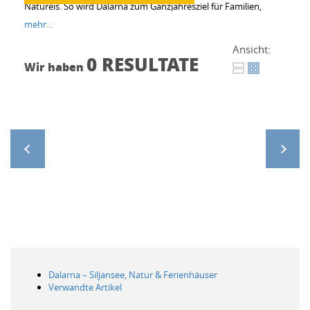
Natureis. So wird Dalarna zum Ganzjahresziel für Familien,
Aktivurlauber und alle, die Schweden authentisch erleben
mehr...
möchten.
Ansicht:
0 RESULTATE
Wir haben
>
Dalarna – Siljansee, Natur & Ferienhäuser
Verwandte Artikel