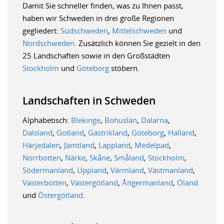
Damit Sie schneller finden, was zu Ihnen passt,
haben wir Schweden in drei große Regionen
gegliedert:
Südschweden
,
Mittelschweden
und
Nordschweden
. Zusätzlich können Sie gezielt in den
25 Landschaften sowie in den Großstädten
Stockholm
und
Göteborg
stöbern.
Landschaften in Schweden
Alphabetisch:
Blekinge
,
Bohuslän
,
Dalarna
,
Dalsland
,
Gotland
,
Gästrikland
,
Göteborg
,
Halland
,
Härjedalen
,
Jämtland
,
Lappland
,
Medelpad
,
Norrbotten
,
Närke
,
Skåne
,
Småland
,
Stockholm
,
Södermanland
,
Uppland
,
Värmland
,
Västmanland
,
Västerbotten
,
Västergötland
,
Ångermanland
,
Öland
und
Östergötland
.