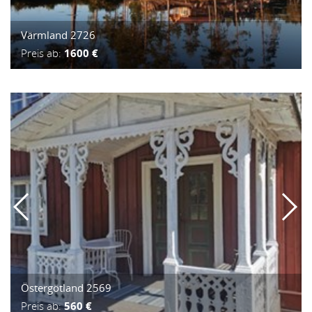
Värmland 2726
Preis ab:
1600 €
Östergötland 2569
Preis ab:
560 €