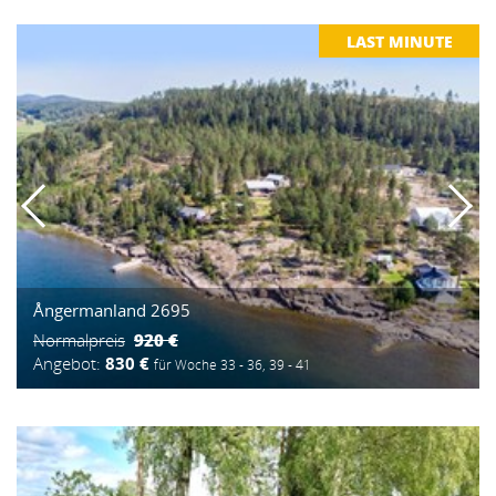
LAST MINUTE
Ångermanland 2695
920 €
Normalpreis
Angebot:
830 €
für Woche 33 - 36, 39 - 41