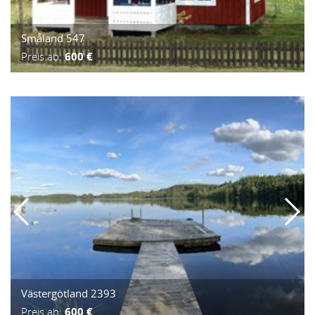
Småland 547
Preis ab:
600 €
Västergötland 2393
Preis ab:
600 €