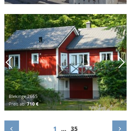
Blekinge 2665
Preis ab:
710 €
1
...
35
>