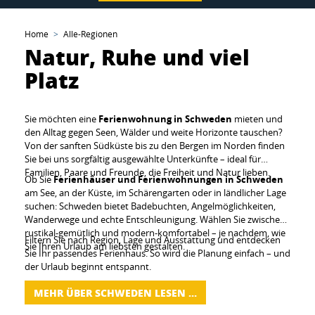
Home
Alle-Regionen
Natur, Ruhe und viel
Platz
Sie möchten eine
Ferienwohnung in Schweden
mieten und
den Alltag gegen Seen, Wälder und weite Horizonte tauschen?
Von der sanften Südküste bis zu den Bergen im Norden finden
Sie bei uns sorgfältig ausgewählte Unterkünfte – ideal für
Familien, Paare und Freunde, die Freiheit und Natur lieben.
Ob Sie
Ferienhäuser und Ferienwohnungen in Schweden
am See, an der Küste, im Schärengarten oder in ländlicher Lage
suchen: Schweden bietet Badebuchten, Angelmöglichkeiten,
Wanderwege und echte Entschleunigung. Wählen Sie zwischen
rustikal-gemütlich und modern-komfortabel – je nachdem, wie
Filtern Sie nach Region, Lage und Ausstattung und entdecken
Sie Ihren Urlaub am liebsten gestalten.
Sie Ihr passendes Ferienhaus. So wird die Planung einfach – und
der Urlaub beginnt entspannt.
MEHR ÜBER SCHWEDEN LESEN …