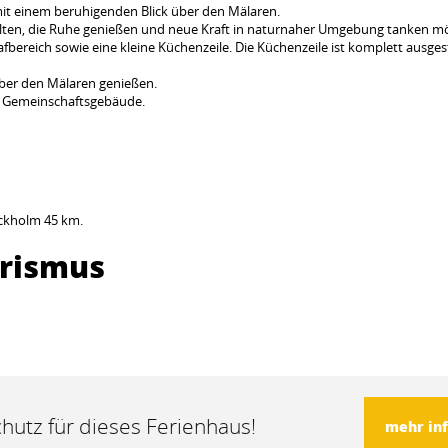
mit einem beruhigenden Blick über den Mälaren.
chalten, die Ruhe genießen und neue Kraft in naturnaher Umgebung tanken m
fbereich sowie eine kleine Küchenzeile. Die Küchenzeile ist komplett ausgest
ber den Mälaren genießen.
n Gemeinschaftsgebäude.
ockholm 45 km.
urismus
hutz für dieses Ferienhaus!
mehr in