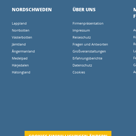
NORDSCHWEDEN
ÜBER UNS
M
Lappland
Firmenpräsentation
A
Norrbotten
Impressum
K
Västerbotten
Reiseschutz
R
Jämtland
Fragen und Antworten
L
Ångermanland
Großveranstaltungen
F
Medelpad
Erfahrungsberichte
G
Härjedalen
Datenschutz
A
Hälsingland
Cookies