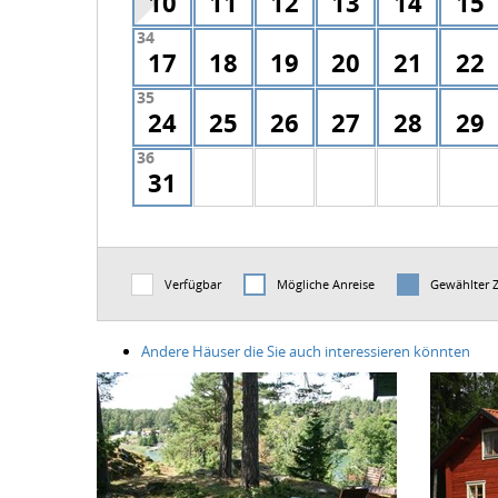
10
11
12
13
14
15
34
17
18
19
20
21
22
35
24
25
26
27
28
29
36
31
Verfügbar
Mögliche Anreise
Gewählter 
Andere Häuser die Sie auch interessieren könnten