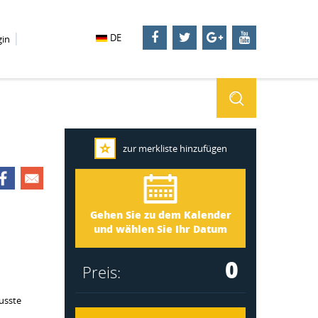
DE
gin
zur merkliste hinzufügen
Stockholm 3291
Ankunft
Gehen Sie zu dem Kalender
Abreise
und wählen Sie Ihr Datum
0
Preis:
usste