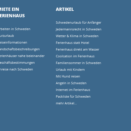
IETE EIN
ARTIKEL
FERIENHAUS
Schwedenurlaub für Anfänger
rbeiten in Schweden
Jedermannsrecht in Schweden
urzurlaub
Wetter & Klima in Schweden
eiseinformationen
Ferienhaus statt Hotel
andschaftsbeschreibungen
Ferienhaus direkt am Wasser
erienhäuser nahe beieinander
Coolcation im Ferienhaus
eschäftsbestimmungen
Familiensommer in Schweden
nreise nach Schweden
Urlaub mit Kindern
Mit Hund reisen
Angeln in Schweden
Internet im Ferienhaus
Packliste für Schweden
mehr Artikel…