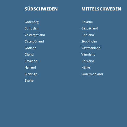
SÜDSCHWEDEN
MITTELSCHWEDEN
Göteborg
Dalarna
Bohuslän
Gästrikland
Västergötland
Uppland
Östergötland
Stockholm
Gotland
Vastmanland
Öland
Värmland
Småland
Dalsland
Halland
Närke
Blekinge
Södermanland
Skåne