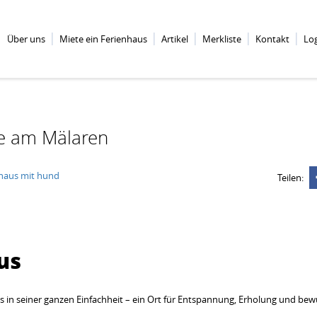
Über uns
Miete ein Ferienhaus
Artikel
Merkliste
Kontakt
Lo
e am Mälaren
haus mit hund
Teilen:
us
s in seiner ganzen Einfachheit – ein Ort für Entspannung, Erholung und bew