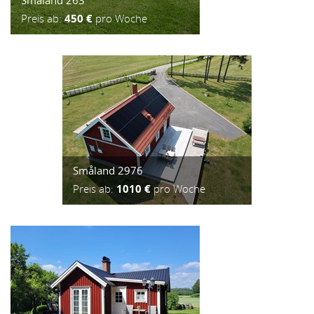
Småland 263
Preis ab:
450 €
pro Woche
Småland 2976
Preis ab:
1010 €
pro Woche