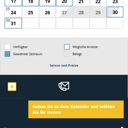
17
18
19
20
21
22
23
35
30
24
25
26
27
28
29
36
31
Verfügbar
Mögliche Anreise
Gewählter Zeitraum
Belegt
Saison und Preise
zur
Ankunft
Gehen Sie zu dem Kalender und wählen
merkliste
Sie Ihr Datum
Abreise