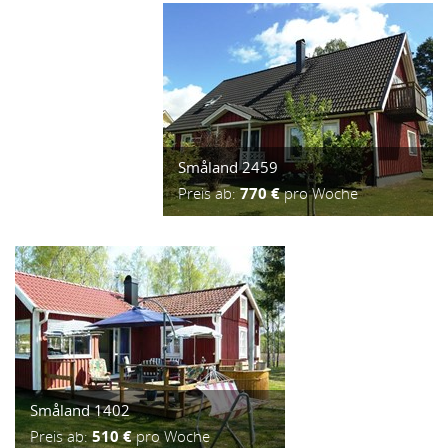
Småland 2459
Preis ab:
770 €
pro Woche
Småland 1402
Preis ab:
510 €
pro Woche