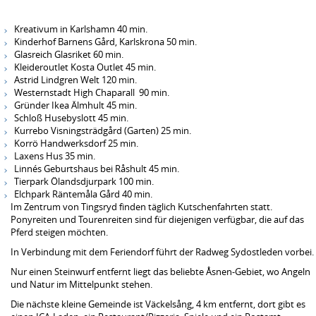
Kreativum in Karlshamn 40 min.
Kinderhof Barnens Gård, Karlskrona 50 min.
Glasreich Glasriket 60 min.
Kleideroutlet Kosta Outlet 45 min.
Astrid Lindgren Welt 120 min.
Westernstadt High Chaparall 90 min.
Gründer Ikea Älmhult 45 min.
Schloß Husebyslott 45 min.
Kurrebo Visningsträdgård (Garten) 25 min.
Korrö Handwerksdorf 25 min.
Laxens Hus 35 min.
Linnés Geburtshaus bei Råshult 45 min.
Tierpark Ölandsdjurpark 100 min.
Elchpark Räntemåla Gård 40 min.
Im Zentrum von Tingsryd finden täglich Kutschenfahrten statt.
Ponyreiten und Tourenreiten sind für diejenigen verfügbar, die auf das
Pferd steigen möchten.
In Verbindung mit dem Feriendorf führt der Radweg Sydostleden vorbei.
Nur einen Steinwurf entfernt liegt das beliebte Åsnen-Gebiet, wo Angeln
und Natur im Mittelpunkt stehen.
Die nächste kleine Gemeinde ist Väckelsång, 4 km entfernt, dort gibt es