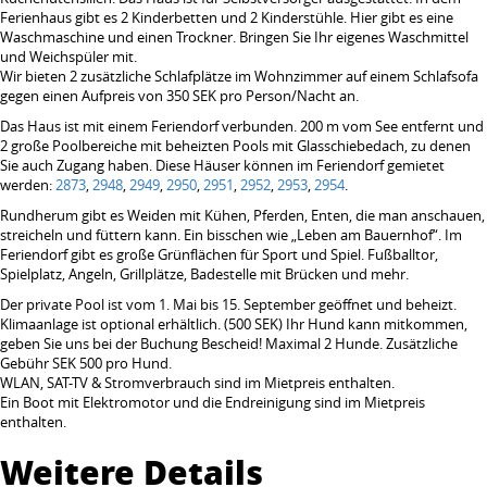
Ferienhaus gibt es 2 Kinderbetten und 2 Kinderstühle. Hier gibt es eine
Waschmaschine und einen Trockner. Bringen Sie Ihr eigenes Waschmittel
und Weichspüler mit.
Wir bieten 2 zusätzliche Schlafplätze im Wohnzimmer auf einem Schlafsofa
gegen einen Aufpreis von 350 SEK pro Person/Nacht an.
Das Haus ist mit einem Feriendorf verbunden. 200 m vom See entfernt und
2 große Poolbereiche mit beheizten Pools mit Glasschiebedach, zu denen
Sie auch Zugang haben. Diese Häuser können im Feriendorf gemietet
werden:
2873
,
2948
,
2949
,
2950
, ​​
2951
,
2952
,
2953
,
2954
.
Rundherum gibt es Weiden mit Kühen, Pferden, Enten, die man anschauen,
streicheln und füttern kann. Ein bisschen wie „Leben am Bauernhof“. Im
Feriendorf gibt es große Grünflächen für Sport und Spiel. Fußballtor,
Spielplatz, Angeln, Grillplätze, Badestelle mit Brücken und mehr.
Der private Pool ist vom 1. Mai bis 15. September geöffnet und beheizt.
Klimaanlage ist optional erhältlich. (500 SEK) Ihr Hund kann mitkommen,
geben Sie uns bei der Buchung Bescheid! Maximal 2 Hunde. Zusätzliche
Gebühr SEK 500 pro Hund.
WLAN, SAT-TV & Stromverbrauch sind im Mietpreis enthalten.
Ein Boot mit Elektromotor und die Endreinigung sind im Mietpreis
enthalten.
Weitere Details