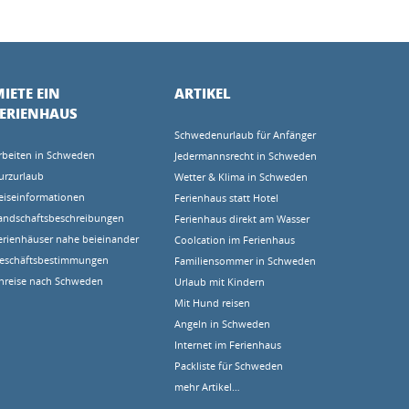
IETE EIN
ARTIKEL
FERIENHAUS
Schwedenurlaub für Anfänger
rbeiten in Schweden
Jedermannsrecht in Schweden
urzurlaub
Wetter & Klima in Schweden
eiseinformationen
Ferienhaus statt Hotel
andschaftsbeschreibungen
Ferienhaus direkt am Wasser
erienhäuser nahe beieinander
Coolcation im Ferienhaus
eschäftsbestimmungen
Familiensommer in Schweden
nreise nach Schweden
Urlaub mit Kindern
Mit Hund reisen
Angeln in Schweden
Internet im Ferienhaus
Packliste für Schweden
mehr Artikel…