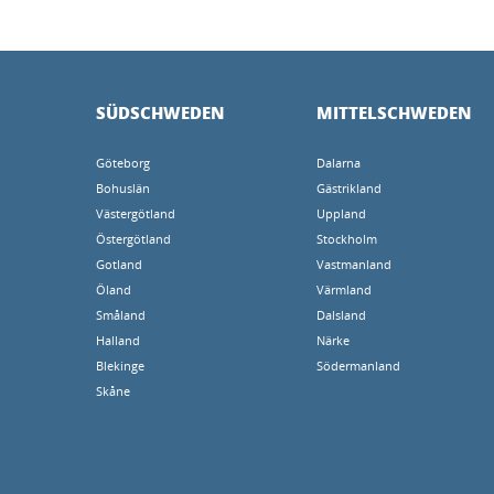
SÜDSCHWEDEN
MITTELSCHWEDEN
Göteborg
Dalarna
Bohuslän
Gästrikland
Västergötland
Uppland
Östergötland
Stockholm
Gotland
Vastmanland
Öland
Värmland
Småland
Dalsland
Halland
Närke
Blekinge
Södermanland
Skåne