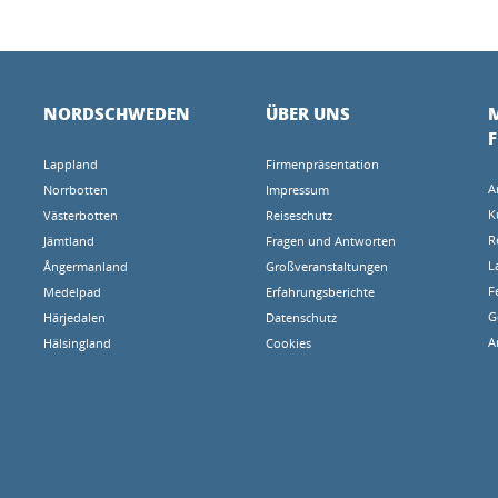
NORDSCHWEDEN
ÜBER UNS
M
Lappland
Firmenpräsentation
A
Norrbotten
Impressum
K
Västerbotten
Reiseschutz
R
Jämtland
Fragen und Antworten
L
Ångermanland
Großveranstaltungen
F
Medelpad
Erfahrungsberichte
G
Härjedalen
Datenschutz
A
Hälsingland
Cookies