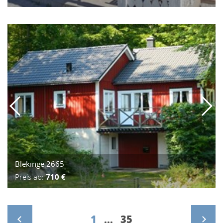
Blekinge 2665
Preis ab:
710 €
1
...
35
>