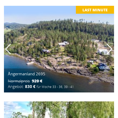
LAST MINUTE
Ångermanland 2695
920 €
Normalpreis
Angebot:
830 €
für Woche 33 - 36, 39 - 41