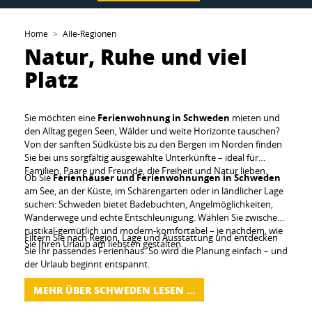
Home
Alle-Regionen
Natur, Ruhe und viel
Platz
Sie möchten eine
Ferienwohnung in Schweden
mieten und
den Alltag gegen Seen, Wälder und weite Horizonte tauschen?
Von der sanften Südküste bis zu den Bergen im Norden finden
Sie bei uns sorgfältig ausgewählte Unterkünfte – ideal für
Familien, Paare und Freunde, die Freiheit und Natur lieben.
Ob Sie
Ferienhäuser und Ferienwohnungen in Schweden
am See, an der Küste, im Schärengarten oder in ländlicher Lage
suchen: Schweden bietet Badebuchten, Angelmöglichkeiten,
Wanderwege und echte Entschleunigung. Wählen Sie zwischen
rustikal-gemütlich und modern-komfortabel – je nachdem, wie
Filtern Sie nach Region, Lage und Ausstattung und entdecken
Sie Ihren Urlaub am liebsten gestalten.
Sie Ihr passendes Ferienhaus. So wird die Planung einfach – und
der Urlaub beginnt entspannt.
MEHR ÜBER SCHWEDEN LESEN …