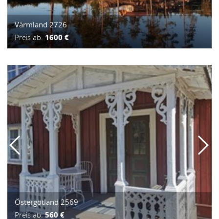
Värmland 2726
Preis ab:
1600 €
Östergötland 2569
Preis ab:
560 €