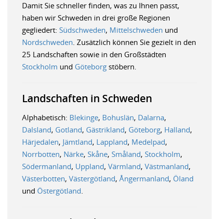
Damit Sie schneller finden, was zu Ihnen passt,
haben wir Schweden in drei große Regionen
gegliedert:
Südschweden
,
Mittelschweden
und
Nordschweden
. Zusätzlich können Sie gezielt in den
25 Landschaften sowie in den Großstädten
Stockholm
und
Göteborg
stöbern.
Landschaften in Schweden
Alphabetisch:
Blekinge
,
Bohuslän
,
Dalarna
,
Dalsland
,
Gotland
,
Gästrikland
,
Göteborg
,
Halland
,
Härjedalen
,
Jämtland
,
Lappland
,
Medelpad
,
Norrbotten
,
Närke
,
Skåne
,
Småland
,
Stockholm
,
Södermanland
,
Uppland
,
Värmland
,
Västmanland
,
Västerbotten
,
Västergötland
,
Ångermanland
,
Öland
und
Östergötland
.