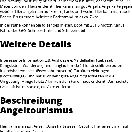
Das Naturgrundstück geht bis zu dem Strom hinunter, der Strom ist ca. 200
Meter von dem Haus entfernt. Hier kann man gut Angeln. Angelkarte gegen
Gebühr. Hier angelt man auf Forelle, Lachs und Äsche. Hier kann man auch
Baden. Bis zu einem beliebten Badestrand ist es ca. 7 km.
In der Nähe können Sie folgendes mieten: Boot mit 25 PS Motor, Kanus,
Fahrräder, GPS, Schneeschuhe und Schneemobil.
Weitere Details
Interessante Information z.B. Ausflugziele: Vindelfjällen (Gebirge).
Kungsleden (Wanderweg und Langlaufstrecke). Hundeschlittentouren.
Inlandsbanemuséet (Eisenbahnmuseum). Turbåten Älvkungen
(Bootausfluge). Und natürlich sehr gute Angelmöglichkeiten in die
Umgebung. Minigolfplatz 7 km von dem Ferienhaus entfernt. Das nächste
Geschäft ist im Sorsele, ca. 7 km entfernt.
Beschreibung
Angeltourismus
Hier kann man gut Angeln. Angelkarte gegen Gebühr. Hier angelt man auf
Forelle, Lachs und Äsche.