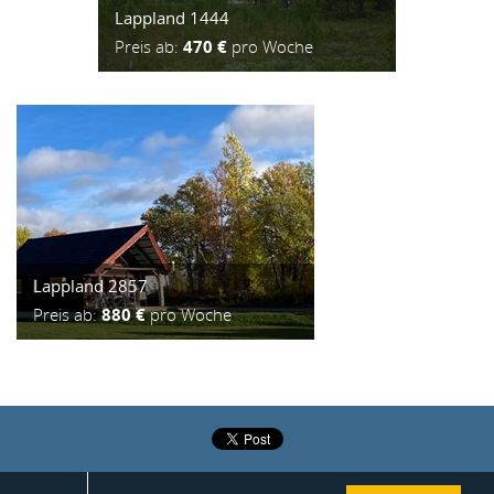
Lappland 1444
Preis ab:
470 €
pro Woche
Lappland 2857
Preis ab:
880 €
pro Woche
2015 ® Incoming Center
Realisation:
Ideo