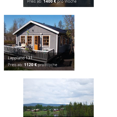
Preis ab:
1400 €
pro Woche
Lappland 131
Preis ab:
1120 €
pro Woche