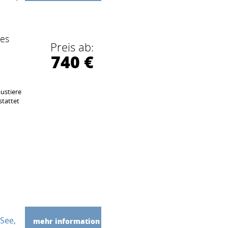
hes
Preis ab:
740 €
ustiere
stattet
m
 See
mehr information