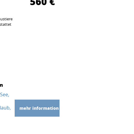
560 €
ustiere
stattet
 m
 See
laub
mehr information