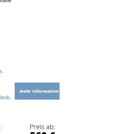
stattet
m
k
mehr information
laub
Preis ab:
t