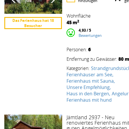
hinzufügen
ge
Wohnfläche
Das Ferienhaus hat 18
2
45
m
Besucher
4,93 / 5
Bewertungen
6
Personen:
80 
Entfernung zu Gewässer:
Kategorien:
Strandgrundstüc
Ferienhäuser am See
Ferienhaus mit Sauna
Unsere Empfehlung
Haus in den Bergen
Angelur
Ferienhaus mit hund
Jämtland 2937 - Neu
renoviertes Ferienhaus mi
guten Angelmöglichkeiten