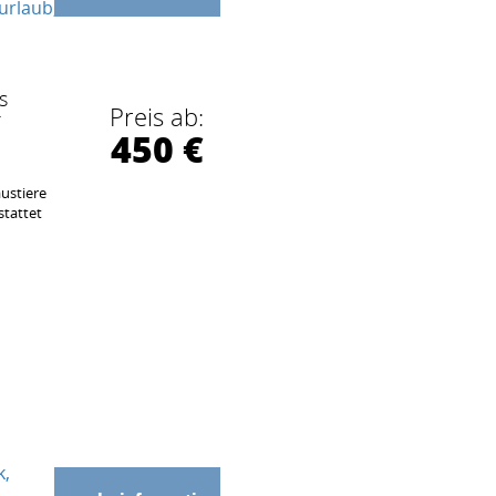
urlaub
s
Preis ab:
r
450 €
ustiere
stattet
k