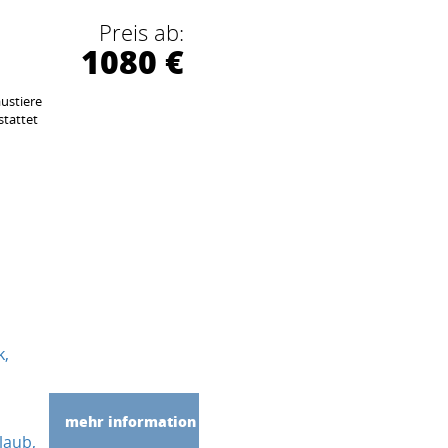
Preis ab:
1080 €
ustiere
stattet
m
k
mehr information
laub