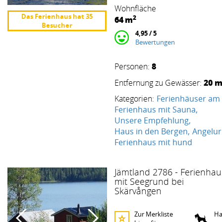
Wohnfläche
Das Ferienhaus hat 35
2
64
m
Besucher
4,95 / 5
Bewertungen
8
Personen:
20 
Entfernung zu Gewässer:
Kategorien:
Ferienhäuser am
Ferienhaus mit Sauna
Unsere Empfehlung
Haus in den Bergen
Angelur
Ferienhaus mit hund
Jämtland 2786 - Ferienhau
mit Seegrund bei
Skärvången
Zur Merkliste
Ha