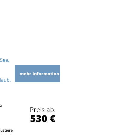
m
 See
mehr information
laub
s
Preis ab:
530 €
ustiere