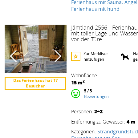
Ferienhaus mit Sauna
Angel
Ferienhaus mit hund
Jämtland 2556 - Ferienhau
mit toller Lage und Wasse
vor der Türe
Zur Merkliste
Ha
hinzufügen
ge
Wohnfläche
Das Ferienhaus hat 17
2
15
m
Besucher
5 / 5
Bewertungen
2+2
Personen:
4 m
Entfernung zu Gewässer:
Kategorien:
Strandgrundstüc