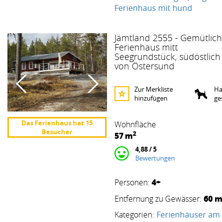
Ferienhaus mit hund
Jämtland 2555 - Gemütlic
Ferienhaus mitt
Seegrundstück, südöstlich
von Östersund
Zur Merkliste
Ha
hinzufügen
ge
Das Ferienhaus hat 15
Wohnfläche
Besucher
2
57
m
4,88 / 5
Bewertungen
4+
Personen:
60 
Entfernung zu Gewässer:
Kategorien:
Ferienhäuser am