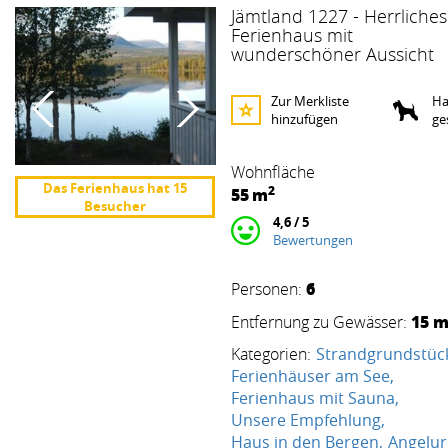
Jämtland 1227 - Herrliches
Ferienhaus mit
wunderschöner Aussicht
Zur Merkliste
Ha
hinzufügen
ge
Wohnfläche
Das Ferienhaus hat 15
2
55
m
Besucher
4,6 / 5
Bewertungen
6
Personen:
15 
Entfernung zu Gewässer:
Kategorien:
Strandgrundstüc
Ferienhäuser am See
Ferienhaus mit Sauna
Unsere Empfehlung
Haus in den Bergen
Angelur