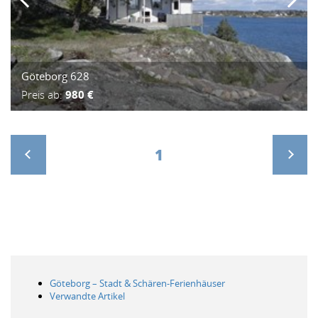
Göteborg 628
Preis ab:
980 €
1
>
Göteborg – Stadt & Schären-Ferienhäuser
Verwandte Artikel