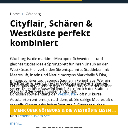
Home
Göteborg
Cityflair, Schären &
Westküste perfekt
kombiniert
Göteborg ist die maritime Metropole Schwedens – und
gleichzeitig das ideale Sprungbrett für Ihren Urlaub an der
Westküste. Hier verbinden Sie entspanntes Stadtleben mit
Meeresluft, Inseln und Natur: morgens Markthalle & Fika,
mittags Schärentour, abends Sauna im Ferienhaus. Wer ein
Wichtig zu wissen:
Direkt in Göteborg sind Ferienhäuser
Ferienhaus bei Göteborg mietet, erlebt das Beste der großen
selten. Die größte Auswahl finden Sie nördlich der Stadt in
Stadt und der weiten Küstenlandschaft.
Bohuslän sowie entlang der
Westküste
– oft nur kurze
Autofahrten entfernt. Je nachdem, ob Sie salzige Meeresluft und
schroffe Klippen oder lieber Steg und Süßwasser suchen,
MEHR ÜBER GÖTEBORG & DIE WESTKÜSTE LESEN …
empfehlen sich außerdem die Kategorien
Ferienhaus am Meer
und
Ferienhaus am See
.
mehr...